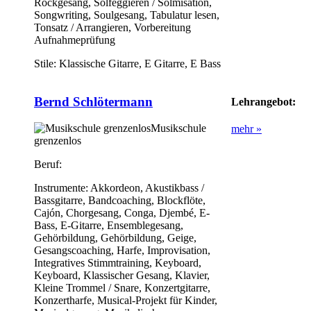
Rockgesang, Solfeggieren / Solmisation,
Songwriting, Soulgesang, Tabulatur lesen,
Tonsatz / Arrangieren, Vorbereitung
Aufnahmeprüfung
Stile:
Klassische Gitarre, E Gitarre, E Bass
Bernd Schlötermann
Lehrangebot:
Musikschule
mehr »
grenzenlos
Beruf:
Instrumente:
Akkordeon, Akustikbass /
Bassgitarre, Bandcoaching, Blockflöte,
Cajón, Chorgesang, Conga, Djembé, E-
Bass, E-Gitarre, Ensemblegesang,
Gehörbildung, Gehörbildung, Geige,
Gesangscoaching, Harfe, Improvisation,
Integratives Stimmtraining, Keyboard,
Keyboard, Klassischer Gesang, Klavier,
Kleine Trommel / Snare, Konzertgitarre,
Konzertharfe, Musical-Projekt für Kinder,