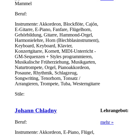
Mammel
Beruf:
Instrumente:
Akkordeon, Blockflöte, Cajón,
E-Gitarre, E-Piano, Fanfare, Flügelhorn,
Gehörbildung, Gitarre, Hammond-Orgel,
Harmonielehre, Horn (Blechblasinstrument),
Keyboard, Keyboard, Klavier,
Konzertgitarre, Kornett, MIDI-Unterricht -
GM-Sequenzen + Styles programmieren,
Musikalische Früherziehung, Musikgarten,
Naturtrompete, Orgel, Pianoakkordeon,
Posaune, Rhythmik, Schlagzeug,
Songwriting, Tenorhorn, Tonsatz /
Arrangieren, Trompete, Tuba, Westerngitarre
Stile:
Johann Chladny
Lehrangebot:
Beruf:
mehr »
Instrumente:
Akkordeon, E-Piano, Flügel,