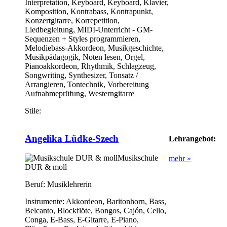
Interpretation, Keyboard, Keyboard, Klavier,
Komposition, Kontrabass, Kontrapunkt,
Konzertgitarre, Korrepetition,
Liedbegleitung, MIDI-Unterricht - GM-
Sequenzen + Styles programmieren,
Melodiebass-Akkordeon, Musikgeschichte,
Musikpädagogik, Noten lesen, Orgel,
Pianoakkordeon, Rhythmik, Schlagzeug,
Songwriting, Synthesizer, Tonsatz /
Arrangieren, Tontechnik, Vorbereitung
Aufnahmeprüfung, Westerngitarre
Stile:
Angelika Lüdke-Szech
Lehrangebot:
Musikschule
mehr »
DUR & moll
Beruf:
Musiklehrerin
Instrumente:
Akkordeon, Baritonhorn, Bass,
Belcanto, Blockflöte, Bongos, Cajón, Cello,
Conga, E-Bass, E-Gitarre, E-Piano,