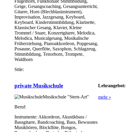
Flügelhorn, Funktionale Stimmbildung,
Geige, Gesangscoaching, Gesangsunterricht,
Gitarre, Horn (Blechblasinstrument),
Improvisation, Jazzgesang, Keyboard,
Keyboard, Kinderstimmbildung, Klarinette,
Klassischer Gesang, Klavier, Kleine
Trommel / Snare, Konzertgitarre, Melodica,
Melodica, Musicalgesang, Musikalische
Früherziehung, Pianoakkordeon, Popgesang,
Posaune, Querflöte, Saxophon, Schlagzeug,
Stimmbildung, Tenorhorn, Trompete,
Waldhorn
Stile:
private Musikschule
Lehrangebot:
Musikschule "Stern-Art"
mehr »
Beruf:
Instrumente:
Akkordeon, Akustikbass /
Bassgitarre, Bandcoaching, Bass, Bewusstes
Musikhören, Blockflöte, Bongos,