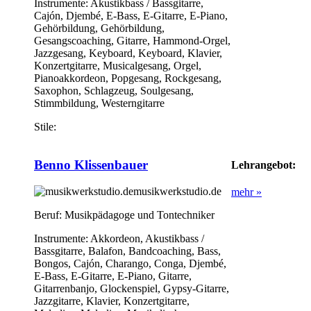
Instrumente:
Akustikbass / Bassgitarre,
Cajón, Djembé, E-Bass, E-Gitarre, E-Piano,
Gehörbildung, Gehörbildung,
Gesangscoaching, Gitarre, Hammond-Orgel,
Jazzgesang, Keyboard, Keyboard, Klavier,
Konzertgitarre, Musicalgesang, Orgel,
Pianoakkordeon, Popgesang, Rockgesang,
Saxophon, Schlagzeug, Soulgesang,
Stimmbildung, Westerngitarre
Stile:
Benno Klissenbauer
Lehrangebot:
musikwerkstudio.de
mehr »
Beruf:
Musikpädagoge und Tontechniker
Instrumente:
Akkordeon, Akustikbass /
Bassgitarre, Balafon, Bandcoaching, Bass,
Bongos, Cajón, Charango, Conga, Djembé,
E-Bass, E-Gitarre, E-Piano, Gitarre,
Gitarrenbanjo, Glockenspiel, Gypsy-Gitarre,
Jazzgitarre, Klavier, Konzertgitarre,