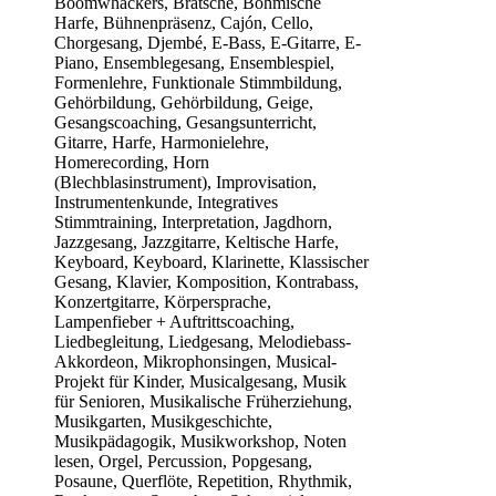
Boomwhackers, Bratsche, Böhmische
Harfe, Bühnenpräsenz, Cajón, Cello,
Chorgesang, Djembé, E-Bass, E-Gitarre, E-
Piano, Ensemblegesang, Ensemblespiel,
Formenlehre, Funktionale Stimmbildung,
Gehörbildung, Gehörbildung, Geige,
Gesangscoaching, Gesangsunterricht,
Gitarre, Harfe, Harmonielehre,
Homerecording, Horn
(Blechblasinstrument), Improvisation,
Instrumentenkunde, Integratives
Stimmtraining, Interpretation, Jagdhorn,
Jazzgesang, Jazzgitarre, Keltische Harfe,
Keyboard, Keyboard, Klarinette, Klassischer
Gesang, Klavier, Komposition, Kontrabass,
Konzertgitarre, Körpersprache,
Lampenfieber + Auftrittscoaching,
Liedbegleitung, Liedgesang, Melodiebass-
Akkordeon, Mikrophonsingen, Musical-
Projekt für Kinder, Musicalgesang, Musik
für Senioren, Musikalische Früherziehung,
Musikgarten, Musikgeschichte,
Musikpädagogik, Musikworkshop, Noten
lesen, Orgel, Percussion, Popgesang,
Posaune, Querflöte, Repetition, Rhythmik,