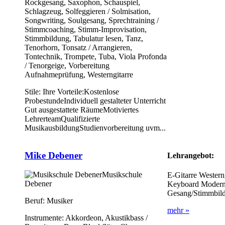
Rockgesang, Saxophon, Schauspiel,
Schlagzeug, Solfeggieren / Solmisation,
Songwriting, Soulgesang, Sprechtraining /
Stimmcoaching, Stimm-Improvisation,
Stimmbildung, Tabulatur lesen, Tanz,
Tenorhorn, Tonsatz / Arrangieren,
Tontechnik, Trompete, Tuba, Viola Profonda
/ Tenorgeige, Vorbereitung
Aufnahmeprüfung, Westerngitarre
Stile:
Ihre Vorteile:Kostenlose
ProbestundeIndividuell gestalteter Unterricht
Gut ausgestattete RäumeMotiviertes
LehrerteamQualifizierte
MusikausbildungStudienvorbereitung uvm...
Mike Debener
Lehrangebot:
Musikschule
E-Gitarre Western
Debener
Keyboard Modern 
Gesang/Stimmbild
Beruf:
Musiker
mehr »
Instrumente:
Akkordeon, Akustikbass /