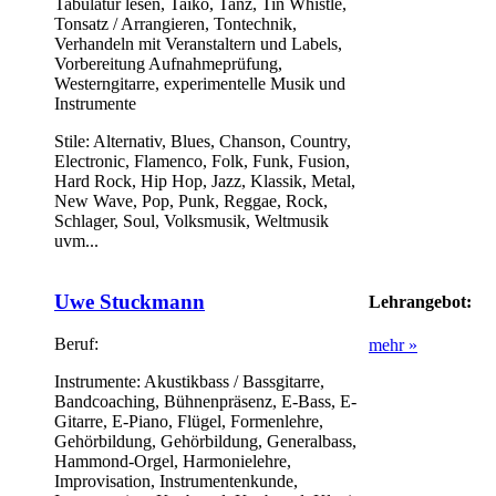
Tabulatur lesen, Taiko, Tanz, Tin Whistle,
Tonsatz / Arrangieren, Tontechnik,
Verhandeln mit Veranstaltern und Labels,
Vorbereitung Aufnahmeprüfung,
Westerngitarre, experimentelle Musik und
Instrumente
Stile:
Alternativ, Blues, Chanson, Country,
Electronic, Flamenco, Folk, Funk, Fusion,
Hard Rock, Hip Hop, Jazz, Klassik, Metal,
New Wave, Pop, Punk, Reggae, Rock,
Schlager, Soul, Volksmusik, Weltmusik
uvm...
Uwe Stuckmann
Lehrangebot:
Beruf:
mehr »
Instrumente:
Akustikbass / Bassgitarre,
Bandcoaching, Bühnenpräsenz, E-Bass, E-
Gitarre, E-Piano, Flügel, Formenlehre,
Gehörbildung, Gehörbildung, Generalbass,
Hammond-Orgel, Harmonielehre,
Improvisation, Instrumentenkunde,