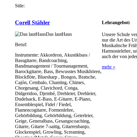
Stile:
Corell Stähler
Lehrangebot:
Das lautHaus
Unsere Schule ver
nur die Art des Un
Beruf:
Musikalische Früh
Harmonielehre, und
Instrumente:
Akkordeon, Akustikbass /
auch der von jede
Bassgitarre, Bandcoaching,
Bandmanagement / Tourmanagement,
mehr »
Barockgitarre, Bass, Bewusstes Musikhören,
Blockflöte, Bluesharp , Bongos, Bratsche,
Cajón, Cembalo, Chanting, Chimes,
Chorgesang, Clavichord, Conga,
Didgeridoo, Djembé, Drehleier, Drehleier,
Dudelsack, E-Bass, E-Gitarre, E-Piano,
Ensemblespiel, Fidel / Fiedel,
Flamencogitarre, Formenlehre,
Gehörbildung, Gehörbildung, Geierleier,
Geige, Generalbass, Gesangscoaching,
Gitarre, Gitarre 7-saitig, Gitarrenbanjo,
Glockenspiel, Growling, Screaming,