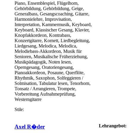
Piano, Ensemblespiel, Flügelhorn,
Gehörbildung, Gehörbildung, Geige,
Generalbass, Gesangscoaching, Gitarre,
Harmonielehre, Improvisation,
Interpretation, Kammermusik, Keyboard,
Keyboard, Klassischer Gesang, Klavier,
Knopfakkordeon, Kontrabass,
Konzertgitarre, Kornett, Liedbegleitung,
Liedgesang, Melodica, Melodica,
Melodiebass-Akkordeon, Musik für
Senioren, Musikalische Früherziehung,
Musikpädagogik, Noten lesen,
Operngesang, Oratoriengesang,
Pianoakkordeon, Posaune, Querflöte,
Rhythmik, Saxophon, Solfeggieren /
Solmisation, Tabulatur lesen, Tenorhorn,
Tonsatz / Arrangieren, Trompete,
Vorbereitung Aufnahmeprüfung,
Westerngitarre
Stile:
Lehrangebot:
Axel R�der