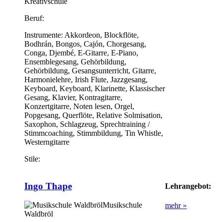
Kreativschule
Beruf:
Instrumente:
Akkordeon, Blockflöte,
Bodhrán, Bongos, Cajón, Chorgesang,
Conga, Djembé, E-Gitarre, E-Piano,
Ensemblegesang, Gehörbildung,
Gehörbildung, Gesangsunterricht, Gitarre,
Harmonielehre, Irish Flute, Jazzgesang,
Keyboard, Keyboard, Klarinette, Klassischer
Gesang, Klavier, Kontragitarre,
Konzertgitarre, Noten lesen, Orgel,
Popgesang, Querflöte, Relative Solmisation,
Saxophon, Schlagzeug, Sprechtraining /
Stimmcoaching, Stimmbildung, Tin Whistle,
Westerngitarre
Stile:
Ingo Thape
Lehrangebot:
Musikschule
mehr »
Waldbröl