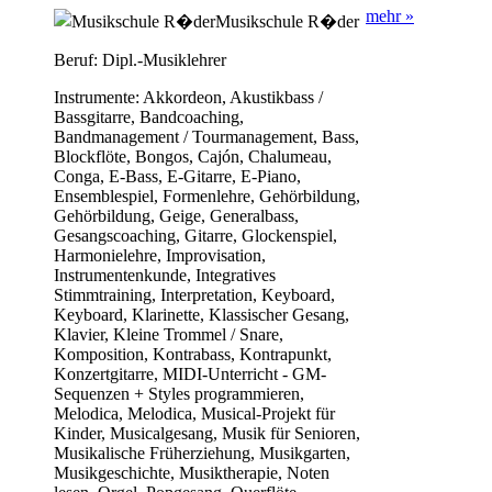
mehr »
Musikschule R�der
Beruf:
Dipl.-Musiklehrer
Instrumente:
Akkordeon, Akustikbass /
Bassgitarre, Bandcoaching,
Bandmanagement / Tourmanagement, Bass,
Blockflöte, Bongos, Cajón, Chalumeau,
Conga, E-Bass, E-Gitarre, E-Piano,
Ensemblespiel, Formenlehre, Gehörbildung,
Gehörbildung, Geige, Generalbass,
Gesangscoaching, Gitarre, Glockenspiel,
Harmonielehre, Improvisation,
Instrumentenkunde, Integratives
Stimmtraining, Interpretation, Keyboard,
Keyboard, Klarinette, Klassischer Gesang,
Klavier, Kleine Trommel / Snare,
Komposition, Kontrabass, Kontrapunkt,
Konzertgitarre, MIDI-Unterricht - GM-
Sequenzen + Styles programmieren,
Melodica, Melodica, Musical-Projekt für
Kinder, Musicalgesang, Musik für Senioren,
Musikalische Früherziehung, Musikgarten,
Musikgeschichte, Musiktherapie, Noten