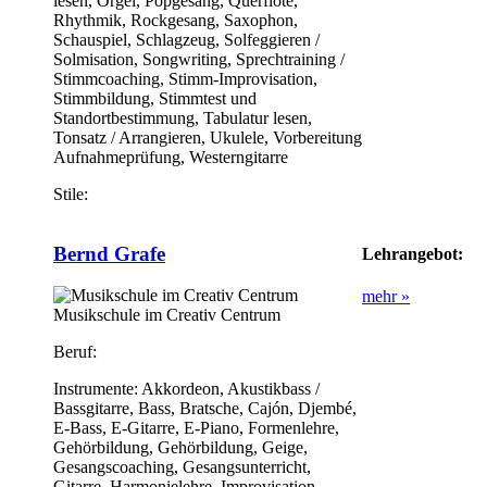
lesen, Orgel, Popgesang, Querflöte,
Rhythmik, Rockgesang, Saxophon,
Schauspiel, Schlagzeug, Solfeggieren /
Solmisation, Songwriting, Sprechtraining /
Stimmcoaching, Stimm-Improvisation,
Stimmbildung, Stimmtest und
Standortbestimmung, Tabulatur lesen,
Tonsatz / Arrangieren, Ukulele, Vorbereitung
Aufnahmeprüfung, Westerngitarre
Stile:
Bernd Grafe
Lehrangebot:
mehr »
Musikschule im Creativ Centrum
Beruf:
Instrumente:
Akkordeon, Akustikbass /
Bassgitarre, Bass, Bratsche, Cajón, Djembé,
E-Bass, E-Gitarre, E-Piano, Formenlehre,
Gehörbildung, Gehörbildung, Geige,
Gesangscoaching, Gesangsunterricht,
Gitarre, Harmonielehre, Improvisation,