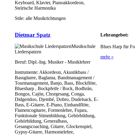
Keyboard, Klavier, Pianoakkordeon,
Steirische Harmonika
Stile:
alle Musikrichtungen
Dietmar Spatz
Lehrangebot:
Musikschule
Blues Harp für Fo
Liederspatzen
mehr »
Beruf:
Dipl.-Ing. Musiker - Musiklehrer
Instrumente:
Akkordeon, Akustikbass /
Bassgitarre, Baglama, Bandmanagement /
Tourmanagement, Banjo, Bass, Blockflöte,
Bluesharp , Bockpfeife / Bock, Bodhrán,
Bongos, Cajón, Chorgesang, Conga,
Didgeridoo, Djembé, Dobro, Dudelsack, E-
Bass, E-Gitarre, E-Piano, Einhandflöte,
Flamencogitarre, Formenlehre, Fujara,
Funktionale Stimmbildung, Gehörbildung,
Gehörbildung, Generalbass,
Gesangscoaching, Gitarre, Glockenspiel,
Gypsy-Gitarre, Harmonielehre,