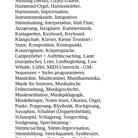
Shouting (Metal), Gypsy-Gitarre,
Hammond-Orgel, Harmonielehre,
Harmonium, Improvisation,
Instrumentenkunde, Integratives
Stimmtraining, Interpretation, Irish Flute,
Jazzgesang, Jazzgitarre, Kammermusik,
Kastagnetten, Keyboard, Keyboard,
Klangschale, Klavier, Kleine Trommel /
Snare, Komposition, Kontrapunkt,
Konzertgitarre, Körpersprache,
Lampenfieber + Auftrittscoaching, Laute
(europäische), Leier, Liedbegleitung, Low
Whistle, Löffel, MIDI-Unterricht - GM-
Sequenzen + Styles programmieren,
Mandoline, Maultrommel, Mundharmonika,
Musik für Senioren, Musikalische
Früherziehung, Musikgeschichte,
Musikmeditation, Musikpädagogik,
Musiktherapie, Noten lesen, Okarina, Orgel,
Pauke, Popgesang, Rhythmik, Rockgesang,
Saxophon, Schalmei (Doppelrohrblatt),
Schauspiel, Schlagzeug, Songwriting,
Soulgesang, Sprechtraining /
Stimmcoaching, Stimm-Improvisation,
Stimmbildung, Streichquartett, Synthesizer,