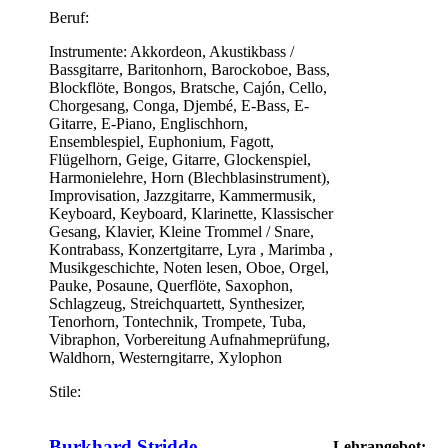
Beruf:
Instrumente:
Akkordeon, Akustikbass /
Bassgitarre, Baritonhorn, Barockoboe, Bass,
Blockflöte, Bongos, Bratsche, Cajón, Cello,
Chorgesang, Conga, Djembé, E-Bass, E-
Gitarre, E-Piano, Englischhorn,
Ensemblespiel, Euphonium, Fagott,
Flügelhorn, Geige, Gitarre, Glockenspiel,
Harmonielehre, Horn (Blechblasinstrument),
Improvisation, Jazzgitarre, Kammermusik,
Keyboard, Keyboard, Klarinette, Klassischer
Gesang, Klavier, Kleine Trommel / Snare,
Kontrabass, Konzertgitarre, Lyra , Marimba ,
Musikgeschichte, Noten lesen, Oboe, Orgel,
Pauke, Posaune, Querflöte, Saxophon,
Schlagzeug, Streichquartett, Synthesizer,
Tenorhorn, Tontechnik, Trompete, Tuba,
Vibraphon, Vorbereitung Aufnahmeprüfung,
Waldhorn, Westerngitarre, Xylophon
Stile:
Burkhard Stridde
Lehrangebot: