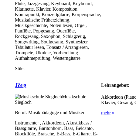
Flute, Jazzgesang, Keyboard, Keyboard,
Klarinette, Klavier, Komposition,
Kontrapunkt, Konzertgitarre, Körpersprache,
Musikalische Früherziehung,
Musikgeschichte, Noten lesen, Orgel,
Panflöte, Popgesang, Querflöte,
Rockgesang, Saxophon, Schlagzeug,
Songwriting, Soulgesang, Synthesizer,
Tabulatur lesen, Tonsatz / Arrangieren,
Trompete, Ukulele, Vorbereitung
Aufnahmeprüfung, Westerngitarre
Stile:
Jörg
Lehrangebot:
Musikschule
Akkordeon (Piano
Siegloch
Klavier, Gesang, G
Beruf:
Musikpädagoge und Musiker
mehr »
Instrumente:
, Akkordeon, Akustikbass /
Bassgitarre, Baritonhorn, Bass, Belcanto,
Blockflöte, Bratsche, E-Bass, E-Gitarre, E-