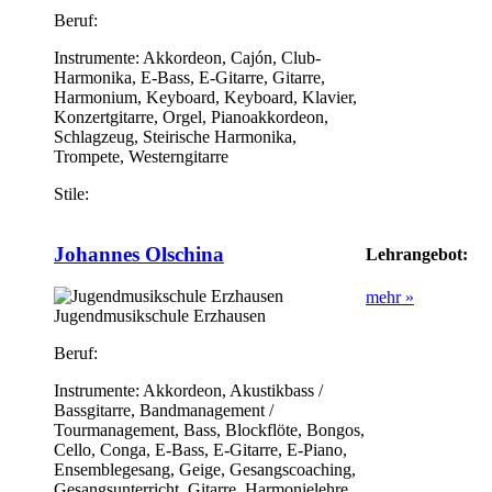
Beruf:
Instrumente:
Akkordeon, Cajón, Club-
Harmonika, E-Bass, E-Gitarre, Gitarre,
Harmonium, Keyboard, Keyboard, Klavier,
Konzertgitarre, Orgel, Pianoakkordeon,
Schlagzeug, Steirische Harmonika,
Trompete, Westerngitarre
Stile:
Johannes Olschina
Lehrangebot:
mehr »
Jugendmusikschule Erzhausen
Beruf:
Instrumente:
Akkordeon, Akustikbass /
Bassgitarre, Bandmanagement /
Tourmanagement, Bass, Blockflöte, Bongos,
Cello, Conga, E-Bass, E-Gitarre, E-Piano,
Ensemblegesang, Geige, Gesangscoaching,
Gesangsunterricht, Gitarre, Harmonielehre,