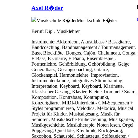
Axel R�der
Musikschule R�der
Beruf:
Dipl.-Musiklehrer
Instrumente:
Akkordeon, Akustikbass / Bassgitarre,
Bandcoaching, Bandmanagement / Tourmanagement,
Bass, Blockflöte, Bongos, Cajón, Chalumeau, Conga,
E-Bass, E-Gitarre, E-Piano, Ensemblespiel,
Formenlehre, Gehörbildung, Gehörbildung, Geige,
Generalbass, Gesangscoaching, Gitarre,
Glockenspiel, Harmonielehre, Improvisation,
Instrumentenkunde, Integratives Stimmtraining,
Interpretation, Keyboard, Keyboard, Klarinette,
Klassischer Gesang, Klavier, Kleine Trommel / Snare,
Komposition, Kontrabass, Kontrapunkt,
Konzertgitarre, MIDI-Unterricht - GM-Sequenzen +
Styles programmieren, Melodica, Melodica, Musical-
Projekt für Kinder, Musicalgesang, Musik für
Senioren, Musikalische Früherziehung, Musikgarten,
Musikgeschichte, Musiktherapie, Noten lesen, Orgel,
Popgesang, Querflöte, Rhythmik, Rockgesang,
Saxophon, Schauspiel, Schlagzeug, Solfeggieren /