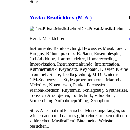
Stile:
Yovko Bradichkov (M.A.)
Der-Privat-Musik-Lehrer
Beruf:
Musiklehrer
Instrumente:
Bandcoaching, Bewusstes Musikhören,
Bongos, Bühnenpräsenz, E-Piano, Ensemblespiel,
Gehörbildung, Harmonielehre, Homerecording,
Improvisation, Instrumentenkunde, Interpretation,
Kammermusik, Keyboard, Keyboard, Klavier, Kleine
Trommel / Snare, Liedbegleitung, MIDI-Unterricht -
GM-Sequenzen + Styles programmieren, Marimba ,
Melodica, Noten lesen, Pauke, Percussion,
Pianoakkordeon, Rhythmik, Schlagzeug, Synthesizer,
Tonsatz / Arrangieren, Tontechnik, Vibraphon,
Vorbereitung Aufnahmeprüfung, Xylophon
Stile:
Alles hat mit klassischer Musik angefangen, so
wie ich auch und dann es gibt keine Grenzen mit den
zahlreichen Musikstillen! Bitte meine Website
besuchen..