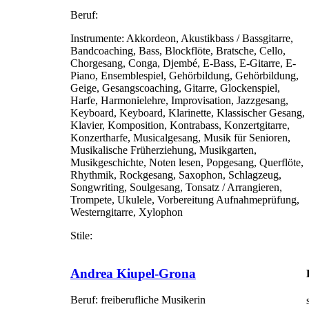
Beruf:
Instrumente:
Akkordeon, Akustikbass / Bassgitarre,
Bandcoaching, Bass, Blockflöte, Bratsche, Cello,
Chorgesang, Conga, Djembé, E-Bass, E-Gitarre, E-
Piano, Ensemblespiel, Gehörbildung, Gehörbildung,
Geige, Gesangscoaching, Gitarre, Glockenspiel,
Harfe, Harmonielehre, Improvisation, Jazzgesang,
Keyboard, Keyboard, Klarinette, Klassischer Gesang,
Klavier, Komposition, Kontrabass, Konzertgitarre,
Konzertharfe, Musicalgesang, Musik für Senioren,
Musikalische Früherziehung, Musikgarten,
Musikgeschichte, Noten lesen, Popgesang, Querflöte,
Rhythmik, Rockgesang, Saxophon, Schlagzeug,
Songwriting, Soulgesang, Tonsatz / Arrangieren,
Trompete, Ukulele, Vorbereitung Aufnahmeprüfung,
Westerngitarre, Xylophon
Stile:
Andrea Kiupel-Grona
Beruf:
freiberufliche Musikerin