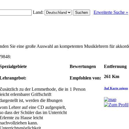
Land:
Erweiterte Suche »
finden Sie eine große Auswahl an kompetenten Musiklehrern für akkor
79848:
Spezialgebiete
Bewertungen
Entfernung
261 Km
Lehrangebot:
Empfohlen von:
Auf Karte zeigen
Zusätzlich zu der Lernmethode, die in
1
Person
leicht erlernbarer Griffschrift
dargestellt ist, werden die ßbungen
vom Lehrer auf eine CD aufgespielt,
so dass der Schüler das im Unterricht
Erlernte zu Hause leicht
nachvollziehen kann.
Unterrichtsmöglichkeit