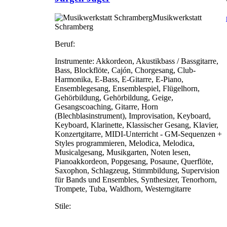
Musikwerkstatt
Schramberg
Beruf:
Instrumente:
Akkordeon, Akustikbass / Bassgitarre,
Bass, Blockflöte, Cajón, Chorgesang, Club-
Harmonika, E-Bass, E-Gitarre, E-Piano,
Ensemblegesang, Ensemblespiel, Flügelhorn,
Gehörbildung, Gehörbildung, Geige,
Gesangscoaching, Gitarre, Horn
(Blechblasinstrument), Improvisation, Keyboard,
Keyboard, Klarinette, Klassischer Gesang, Klavier,
Konzertgitarre, MIDI-Unterricht - GM-Sequenzen +
Styles programmieren, Melodica, Melodica,
Musicalgesang, Musikgarten, Noten lesen,
Pianoakkordeon, Popgesang, Posaune, Querflöte,
Saxophon, Schlagzeug, Stimmbildung, Supervision
für Bands und Ensembles, Synthesizer, Tenorhorn,
Trompete, Tuba, Waldhorn, Westerngitarre
Stile: