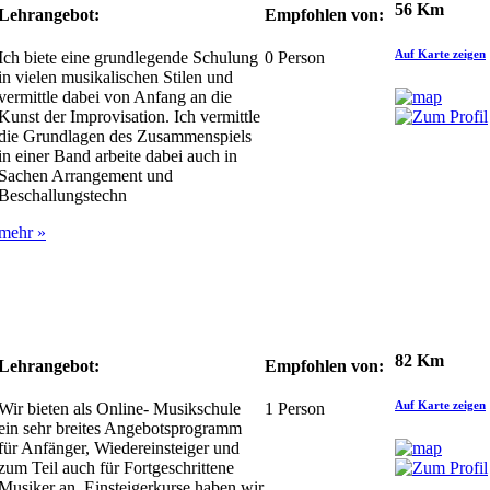
56 Km
Lehrangebot:
Empfohlen von:
Auf Karte zeigen
Ich biete eine grundlegende Schulung
0
Person
in vielen musikalischen Stilen und
vermittle dabei von Anfang an die
Kunst der Improvisation. Ich vermittle
die Grundlagen des Zusammenspiels
in einer Band arbeite dabei auch in
Sachen Arrangement und
Beschallungstechn
mehr »
82 Km
Lehrangebot:
Empfohlen von:
Auf Karte zeigen
Wir bieten als Online- Musikschule
1
Person
ein sehr breites Angebotsprogramm
für Anfänger, Wiedereinsteiger und
zum Teil auch für Fortgeschrittene
Musiker an. Einsteigerkurse haben wir