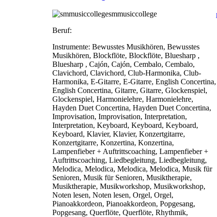
smmusiccollege
Beruf:
Instrumente:
Bewusstes Musikhören, Bewusstes
Musikhören, Blockflöte, Blockflöte, Bluesharp ,
Bluesharp , Cajón, Cajón, Cembalo, Cembalo,
Clavichord, Clavichord, Club-Harmonika, Club-
Harmonika, E-Gitarre, E-Gitarre, English Concertina,
English Concertina, Gitarre, Gitarre, Glockenspiel,
Glockenspiel, Harmonielehre, Harmonielehre,
Hayden Duet Concertina, Hayden Duet Concertina,
Improvisation, Improvisation, Interpretation,
Interpretation, Keyboard, Keyboard, Keyboard,
Keyboard, Klavier, Klavier, Konzertgitarre,
Konzertgitarre, Konzertina, Konzertina,
Lampenfieber + Auftrittscoaching, Lampenfieber +
Auftrittscoaching, Liedbegleitung, Liedbegleitung,
Melodica, Melodica, Melodica, Melodica, Musik für
Senioren, Musik für Senioren, Musiktherapie,
Musiktherapie, Musikworkshop, Musikworkshop,
Noten lesen, Noten lesen, Orgel, Orgel,
Pianoakkordeon, Pianoakkordeon, Popgesang,
Popgesang, Querflöte, Querflöte, Rhythmik,