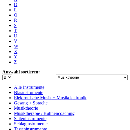
O
P
Q
R
S
T
U
V
W
X
Y
Z
Auswahl sortieren:
Alle Instrumente
Blasinstrumente
Elektronische Musik + Musikelektronik
Gesang + Sprache
Musiktheorie
Musiktherapie / Bühnencoaching
Saiteninstrumente
Schlaginstrumente
Tasteninstrumente