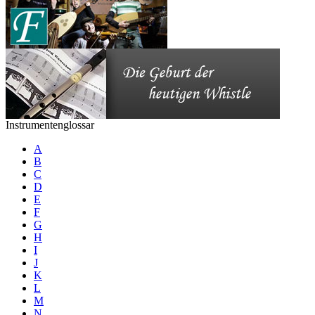
Instrumentenglossar
A
B
C
D
E
F
G
H
I
J
K
L
M
N