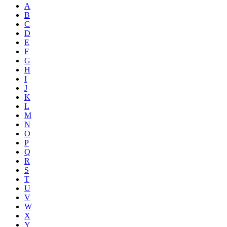
A
B
C
D
E
F
G
H
I
J
K
L
M
N
O
P
Q
R
S
T
U
V
W
X
Y