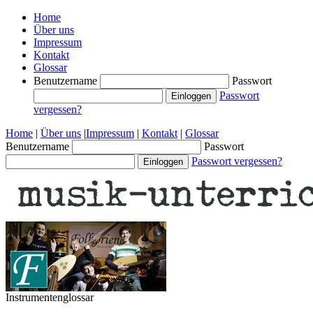
Home
Über uns
Impressum
Kontakt
Glossar
Benutzername
Passwort
Passwort
vergessen?
Home
|
Über uns
|
Impressum
|
Kontakt
|
Glossar
Benutzername
Passwort
Passwort vergessen?
Instrumentenglossar