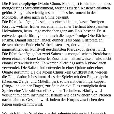
Die
Pferdekopfgeige
(Morin Chuur, Matouqin) ist ein traditionelles
mongolisches Streichinstrument, welches zu den Kastenspießlauten
gehört. Sie gilt als wichtigstes, nationales Instrument in der
Mongolei, ist aber auch in China bekannt.
Die Pferdekopfgeige besteht aus einem kleinen, kastenförmigen
Korpus, welcher früher aus einem mit einer Tierhaut überspannten
Holzrahmen, heutzutage meist aber ganz aus Holz besteht. Er ist
entweder quaderförmig oder durch die trapezförmige Oberfläche ein
Prisma. Darauf sitzt ein langer, dünner Hals ohne Griffbrett, an
dessen oberen Ende ein Wirbelkasten sitzt, der von dem
namenstiftenden, kunstvoll geschnitzten Pferdekopf geziert wird.
Die Pferdekopfgeige hat zwei Saiten aus mongolischem Pferdehaar,
deren einzelne Haare keinerlei Zusammenhalt aufweisen - also nicht
einmal verzwirbelt sind. Es werden allerdings auch Nylon-Saiten
verwendet. Die Saiten sind entweder in einer Quinte oder einer
Quarte gestimmt. Da die Morin Chuur kein Griffbrett hat, werden
die Töne dadurch bestimmt, dass der Spieler mit den Fingernägeln
(Daumen, Zeige- und Mittelfinger), sowie mit den Fingerkuppen
(Ring- und kleiner Finger) zur Seite drückt. Dies ermöglicht dem
Spieler eine Vielzahl von effektvollen Techniken. Häufig wird
versucht mit dem Instrument Tierlaute wie das Wiehern von Pferden
nachzuahmen. Gespielt wird, indem der Korpus zuwischen den
Knien eingeklemmt wird.
Wer sich für das Spiel der Pferdekopfgeige interessiert, kann sich