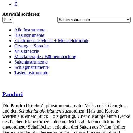
Z
Auswahl sortieren:
Alle Instrumente
Blasinstrumente
Elektronische Musik + Musikelektronik
Gesang + Sprache
Musiktheorie
Musiktherapie / Bühnencoaching
Saiteninstrumente
Schlaginstrumente
Tasteninstrumente
Panduri
Die
Panduri
ist ein Zupfinstrument aus der Volksmusik Georgiens
und den
Schalenlanghalslauten
zuzuordnen. Hals und Korpus
werden aus einem Stück Holz gefertigt. Über die aufgeleimte Decke
des flachen Klangkörpers mit einer Mehrzahl kleiner, dekorativ
angeordneter Schalllöcher verlaufen drei Saiten aus Nylon (früher
Darm), welche üblicherweise in g-a-c oder e-b-a gestimmt sind,