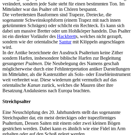
verändert, sondern jede Saite steht für einen bestimmten Ton. Im
Mittelalter war das Psalter oft in Chören bespannt.
Die verbreitetsten Bauformen sind Trapeze, Dreiecke, die
sogenannte Schweinskopfsform (einem Trapez mit nach innen
gekrümmten Schrägen) oder schlicht ein Rechteck. Es kann sich
dabei um massive Bretter oder um Hohlkörper handeln. Das Psalter
ist ein direkter Vorläufer des
Hackbrett
s, welches nicht gezupft,
sondern wie der orientalische
Santur
mit Klöppeln angeschlagen
wird.
In der Antike bezeichnete der Ausdruck Psalterium keine Zither
sondern Harfen, insbesondere biblische Harfen zur Begleitung
gesungener
Psalmen
. Die Neubelegung des Namens geschah
möglicherweise durch eine Fehlinterpretation antiker Darstellungen
im Mittelalter, als die Kastenzither als Solo- oder Ensebleinstrument
weit verbreitet war. Diese wiederum geht vermutlich auf das
orientalische
Kanun
zurück, welches die Mauren über ihre
Besatzung Andalusiens nach Europa brachten.
Streichpsalter
Eine Neuschöpfung des 20. Jahrhunderts stellt das sogenannte
Streichspalter dar, ein meist dreieckiges oder trapezförmiges
Psalterium, Dessen Saiten mit einem oder zwei kleinen Bögen
gestrichen werden. Dabei kann es ähnlich wie eine Fidel im Arm
gehalten oder auf den Schoß gelegt werden.