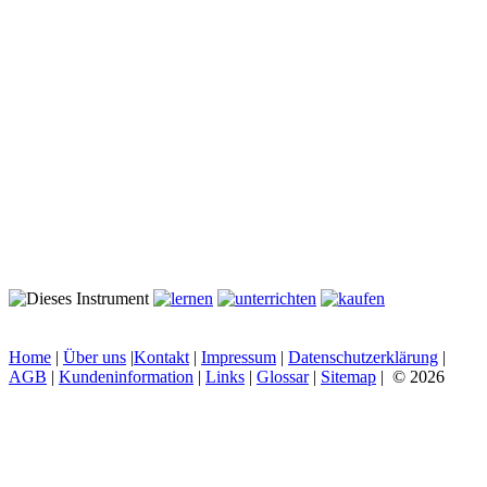
Home
|
Über uns
|
Kontakt
|
Impressum
|
Datenschutzerklärung
|
AGB
|
Kundeninformation
|
Links
|
Glossar
|
Sitemap
| © 2026