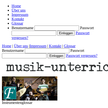
Home
Über uns
Impressum
Kontakt
Glossar
Benutzername
Passwort
Passwort
vergessen?
Home
|
Über uns
|
Impressum
|
Kontakt
|
Glossar
Benutzername
Passwort
Passwort vergessen?
Instrumentenglossar