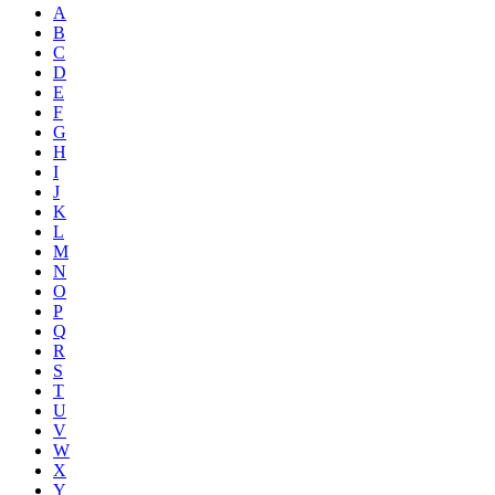
A
B
C
D
E
F
G
H
I
J
K
L
M
N
O
P
Q
R
S
T
U
V
W
X
Y