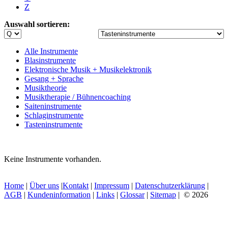
Z
Auswahl sortieren:
Alle Instrumente
Blasinstrumente
Elektronische Musik + Musikelektronik
Gesang + Sprache
Musiktheorie
Musiktherapie / Bühnencoaching
Saiteninstrumente
Schlaginstrumente
Tasteninstrumente
Keine Instrumente vorhanden.
Home
|
Über uns
|
Kontakt
|
Impressum
|
Datenschutzerklärung
|
AGB
|
Kundeninformation
|
Links
|
Glossar
|
Sitemap
| © 2026