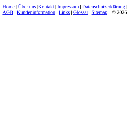
Home
|
Über uns
|
Kontakt
|
Impressum
|
Datenschutzerklärung
|
AGB
|
Kundeninformation
|
Links
|
Glossar
|
Sitemap
| © 2026