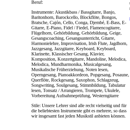
Beruf:
Instrumente:
Akustikbass / Bassgitarre, Banjo,
Baritonhorn, Barockcello, Blockflöte, Bongos,
Bratsche, Cajón, Cello, Conga, Djembé, E-Bass, E-
Gitarre, E-Piano, Fidel / Fiedel, Flamencogitarre,
Flügelhorn, Gehörbildung, Gehörbildung, Geige,
Gesangscoaching, Gesangsunterricht, Gitarre,
Harmonielehre, Improvisation, Irish Flute, Jagdhorn,
Jazzgesang, Jazzgitarre, Keyboard, Keyboard,
Klarinette, Klassischer Gesang, Klavier,
Komposition, Konzertgitarre, Mandoline, Melodica,
Melodica, Mundharmonika, Musicalgesang,
Musikalische Früherziehung, Noten lesen,
Operngesang, Pianoakkordeon, Popgesang, Posaune,
Querflöte, Rockgesang, Saxophon, Schlagzeug,
Songwriting, Soulgesang, Stimmbildung, Tabulatur
lesen, Tonsatz / Arrangieren, Trompete, Ukulele,
Vorbereitung Aufnahmeprüfung, Westerngitarre
Stile:
Unsere Lehrer sind alle recht vielseitig und für
die beliebtesten Instrumente gibt es mehrere, so dass
wir insgesamt fast jeden Musikstil anbieten können.