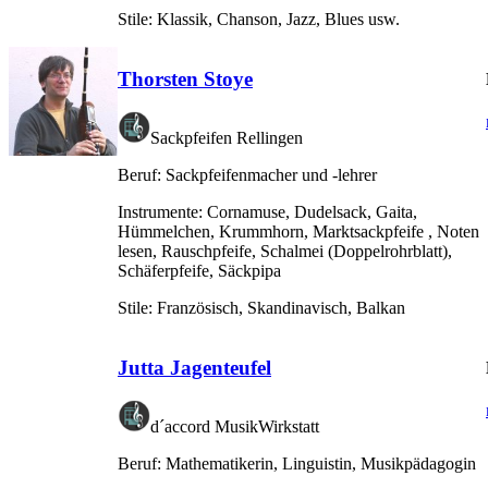
Stile:
Klassik, Chanson, Jazz, Blues usw.
Thorsten Stoye
Sackpfeifen Rellingen
Beruf:
Sackpfeifenmacher und -lehrer
Instrumente:
Cornamuse, Dudelsack, Gaita,
Hümmelchen, Krummhorn, Marktsackpfeife , Noten
lesen, Rauschpfeife, Schalmei (Doppelrohrblatt),
Schäferpfeife, Säckpipa
Stile:
Französisch, Skandinavisch, Balkan
Jutta Jagenteufel
d´accord MusikWirkstatt
Beruf:
Mathematikerin, Linguistin, Musikpädagogin