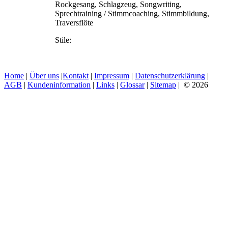
Rockgesang, Schlagzeug, Songwriting,
Sprechtraining / Stimmcoaching, Stimmbildung,
Traversflöte
Stile:
Home
|
Über uns
|
Kontakt
|
Impressum
|
Datenschutzerklärung
|
AGB
|
Kundeninformation
|
Links
|
Glossar
|
Sitemap
| © 2026