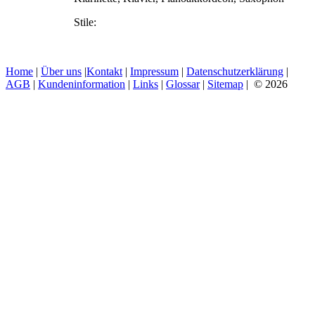
Stile:
Home
|
Über uns
|
Kontakt
|
Impressum
|
Datenschutzerklärung
|
AGB
|
Kundeninformation
|
Links
|
Glossar
|
Sitemap
| © 2026