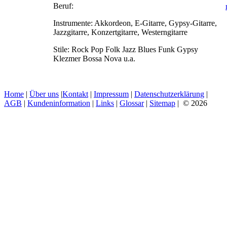
Beruf:
Instrumente:
Akkordeon, E-Gitarre, Gypsy-Gitarre,
Jazzgitarre, Konzertgitarre, Westerngitarre
Stile:
Rock Pop Folk Jazz Blues Funk Gypsy
Klezmer Bossa Nova u.a.
Home
|
Über uns
|
Kontakt
|
Impressum
|
Datenschutzerklärung
|
AGB
|
Kundeninformation
|
Links
|
Glossar
|
Sitemap
| © 2026