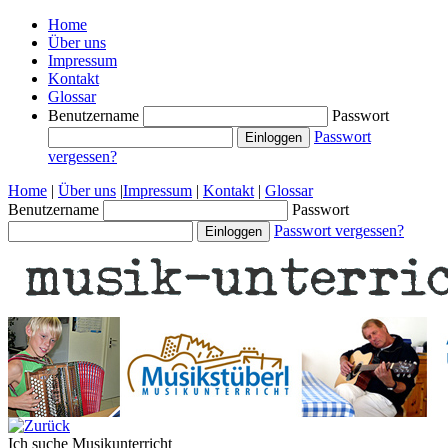
Home
Über uns
Impressum
Kontakt
Glossar
Benutzername
Passwort
Passwort
vergessen?
Home
|
Über uns
|
Impressum
|
Kontakt
|
Glossar
Benutzername
Passwort
Passwort vergessen?
Ich suche
Musikunterricht