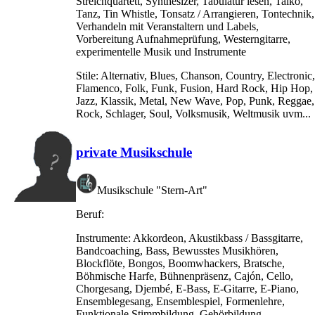
Streichquartett, Synthesizer, Tabulatur lesen, Taiko,
Tanz, Tin Whistle, Tonsatz / Arrangieren, Tontechnik,
Verhandeln mit Veranstaltern und Labels,
Vorbereitung Aufnahmeprüfung, Westerngitarre,
experimentelle Musik und Instrumente
Stile:
Alternativ, Blues, Chanson, Country, Electronic,
Flamenco, Folk, Funk, Fusion, Hard Rock, Hip Hop,
Jazz, Klassik, Metal, New Wave, Pop, Punk, Reggae,
Rock, Schlager, Soul, Volksmusik, Weltmusik uvm...
private Musikschule
Musikschule "Stern-Art"
Beruf:
Instrumente:
Akkordeon, Akustikbass / Bassgitarre,
Bandcoaching, Bass, Bewusstes Musikhören,
Blockflöte, Bongos, Boomwhackers, Bratsche,
Böhmische Harfe, Bühnenpräsenz, Cajón, Cello,
Chorgesang, Djembé, E-Bass, E-Gitarre, E-Piano,
Ensemblegesang, Ensemblespiel, Formenlehre,
Funktionale Stimmbildung, Gehörbildung,