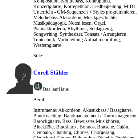
Komposition, Kontrabass, Kontrapunkt,
Konzertgitarre, Korrepetition, Liedbegleitung, MIDI-
Unterricht - GM-Sequenzen + Styles programmieren,
Melodiebass-Akkordeon, Musikgeschichte,
Musikpädagogik, Noten lesen, Orgel,
Pianoakkordeon, Rhythmik, Schlagzeug,
Songwriting, Synthesizer, Tonsatz / Arrangieren,
Tontechnik, Vorbereitung Aufnahmeprüfung,
Westerngitarre
Stile:
Corell Stähler
Das lautHaus
Beruf:
Instrumente:
Akkordeon, Akustikbass / Bassgitarre,
Bandcoaching, Bandmanagement / Tourmanagement,
Barockgitarre, Bass, Bewusstes Musikhören,
Blockflöte, Bluesharp , Bongos, Bratsche, Cajón,
Cembalo, Chanting, Chimes, Chorgesang,
Clavichord, Conga, Didgeridoo, Djembé, Drehleier,