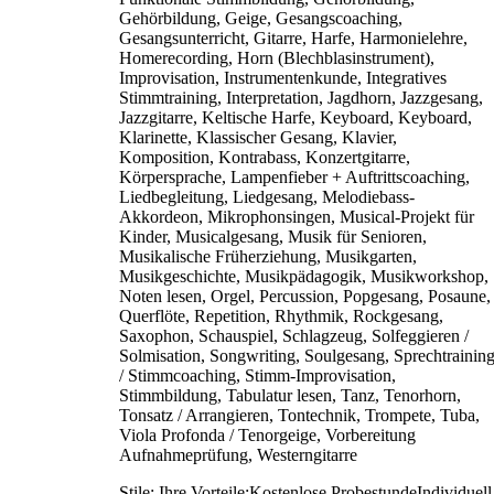
Gehörbildung, Geige, Gesangscoaching,
Gesangsunterricht, Gitarre, Harfe, Harmonielehre,
Homerecording, Horn (Blechblasinstrument),
Improvisation, Instrumentenkunde, Integratives
Stimmtraining, Interpretation, Jagdhorn, Jazzgesang,
Jazzgitarre, Keltische Harfe, Keyboard, Keyboard,
Klarinette, Klassischer Gesang, Klavier,
Komposition, Kontrabass, Konzertgitarre,
Körpersprache, Lampenfieber + Auftrittscoaching,
Liedbegleitung, Liedgesang, Melodiebass-
Akkordeon, Mikrophonsingen, Musical-Projekt für
Kinder, Musicalgesang, Musik für Senioren,
Musikalische Früherziehung, Musikgarten,
Musikgeschichte, Musikpädagogik, Musikworkshop,
Noten lesen, Orgel, Percussion, Popgesang, Posaune,
Querflöte, Repetition, Rhythmik, Rockgesang,
Saxophon, Schauspiel, Schlagzeug, Solfeggieren /
Solmisation, Songwriting, Soulgesang, Sprechtrainin
/ Stimmcoaching, Stimm-Improvisation,
Stimmbildung, Tabulatur lesen, Tanz, Tenorhorn,
Tonsatz / Arrangieren, Tontechnik, Trompete, Tuba,
Viola Profonda / Tenorgeige, Vorbereitung
Aufnahmeprüfung, Westerngitarre
Stile:
Ihre Vorteile:Kostenlose ProbestundeIndividuell