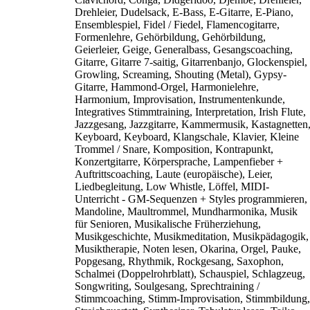
Drehleier, Dudelsack, E-Bass, E-Gitarre, E-Piano,
Ensemblespiel, Fidel / Fiedel, Flamencogitarre,
Formenlehre, Gehörbildung, Gehörbildung,
Geierleier, Geige, Generalbass, Gesangscoaching,
Gitarre, Gitarre 7-saitig, Gitarrenbanjo, Glockenspiel,
Growling, Screaming, Shouting (Metal), Gypsy-
Gitarre, Hammond-Orgel, Harmonielehre,
Harmonium, Improvisation, Instrumentenkunde,
Integratives Stimmtraining, Interpretation, Irish Flute,
Jazzgesang, Jazzgitarre, Kammermusik, Kastagnetten
Keyboard, Keyboard, Klangschale, Klavier, Kleine
Trommel / Snare, Komposition, Kontrapunkt,
Konzertgitarre, Körpersprache, Lampenfieber +
Auftrittscoaching, Laute (europäische), Leier,
Liedbegleitung, Low Whistle, Löffel, MIDI-
Unterricht - GM-Sequenzen + Styles programmieren,
Mandoline, Maultrommel, Mundharmonika, Musik
für Senioren, Musikalische Früherziehung,
Musikgeschichte, Musikmeditation, Musikpädagogik,
Musiktherapie, Noten lesen, Okarina, Orgel, Pauke,
Popgesang, Rhythmik, Rockgesang, Saxophon,
Schalmei (Doppelrohrblatt), Schauspiel, Schlagzeug,
Songwriting, Soulgesang, Sprechtraining /
Stimmcoaching, Stimm-Improvisation, Stimmbildung,