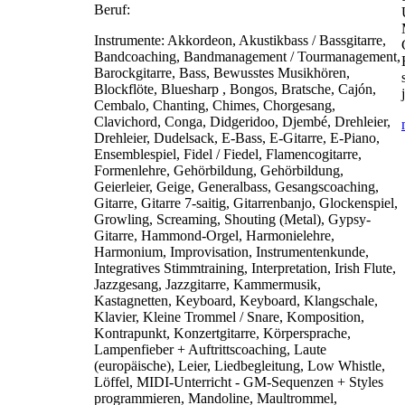
Beruf:
Instrumente:
Akkordeon, Akustikbass / Bassgitarre,
Bandcoaching, Bandmanagement / Tourmanagement,
Barockgitarre, Bass, Bewusstes Musikhören,
Blockflöte, Bluesharp , Bongos, Bratsche, Cajón,
Cembalo, Chanting, Chimes, Chorgesang,
Clavichord, Conga, Didgeridoo, Djembé, Drehleier,
Drehleier, Dudelsack, E-Bass, E-Gitarre, E-Piano,
Ensemblespiel, Fidel / Fiedel, Flamencogitarre,
Formenlehre, Gehörbildung, Gehörbildung,
Geierleier, Geige, Generalbass, Gesangscoaching,
Gitarre, Gitarre 7-saitig, Gitarrenbanjo, Glockenspiel,
Growling, Screaming, Shouting (Metal), Gypsy-
Gitarre, Hammond-Orgel, Harmonielehre,
Harmonium, Improvisation, Instrumentenkunde,
Integratives Stimmtraining, Interpretation, Irish Flute,
Jazzgesang, Jazzgitarre, Kammermusik,
Kastagnetten, Keyboard, Keyboard, Klangschale,
Klavier, Kleine Trommel / Snare, Komposition,
Kontrapunkt, Konzertgitarre, Körpersprache,
Lampenfieber + Auftrittscoaching, Laute
(europäische), Leier, Liedbegleitung, Low Whistle,
Löffel, MIDI-Unterricht - GM-Sequenzen + Styles
programmieren, Mandoline, Maultrommel,