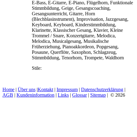
E-Bass, E-Gitarre, E-Piano, Flügelhorn, Funktionale
Stimmbildung, Geige, Gesangscoaching,
Gesangsunterricht, Gitarre, Horn
(Blechblasinstrument), Improvisation, Jazzgesang,
Keyboard, Keyboard, Kinderstimmbildung,
Klarinette, Klassischer Gesang, Klavier, Kleine
Trommel / Snare, Konzertgitarre, Melodica,
Melodica, Musicalgesang, Musikalische
Früherziehung, Pianoakkordeon, Popgesang,
Posaune, Querflöte, Saxophon, Schlagzeug,
Stimmbildung, Tenorhorn, Trompete, Waldhorn
Stile:
Home
|
Über uns
|
Kontakt
|
Impressum
|
Datenschutzerklärung
|
AGB
|
Kundeninformation
|
Links
|
Glossar
|
Sitemap
| © 2026