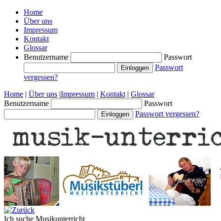
Home
Über uns
Impressum
Kontakt
Glossar
Benutzername
Passwort
Passwort
vergessen?
Home
|
Über uns
|
Impressum
|
Kontakt
|
Glossar
Benutzername
Passwort
Passwort vergessen?
Ich suche
Musikunterricht