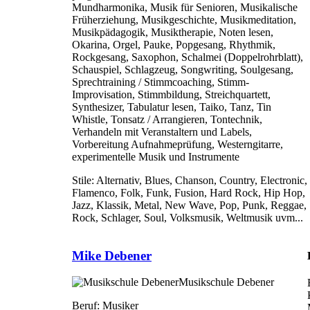
Mundharmonika, Musik für Senioren, Musikalische
Früherziehung, Musikgeschichte, Musikmeditation,
Musikpädagogik, Musiktherapie, Noten lesen,
Okarina, Orgel, Pauke, Popgesang, Rhythmik,
Rockgesang, Saxophon, Schalmei (Doppelrohrblatt),
Schauspiel, Schlagzeug, Songwriting, Soulgesang,
Sprechtraining / Stimmcoaching, Stimm-
Improvisation, Stimmbildung, Streichquartett,
Synthesizer, Tabulatur lesen, Taiko, Tanz, Tin
Whistle, Tonsatz / Arrangieren, Tontechnik,
Verhandeln mit Veranstaltern und Labels,
Vorbereitung Aufnahmeprüfung, Westerngitarre,
experimentelle Musik und Instrumente
Stile:
Alternativ, Blues, Chanson, Country, Electronic,
Flamenco, Folk, Funk, Fusion, Hard Rock, Hip Hop,
Jazz, Klassik, Metal, New Wave, Pop, Punk, Reggae,
Rock, Schlager, Soul, Volksmusik, Weltmusik uvm...
Mike Debener
Musikschule Debener
Beruf:
Musiker