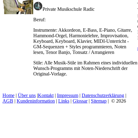
Private Musikschule Radic
Beruf:
Instrumente:
Akkordeon, E-Bass, E-Piano, Gitarre,
Hammond-Orgel, Harmonielehre, Improvisation,
Keyboard, Keyboard, Klavier, MIDI-Unterricht -
GM-Sequenzen + Styles programmieren, Noten
lesen, Tenor Banjo, Tonsatz / Arrangieren
Stile:
Alle Musik-Stile im Rahmen eines individuellen
Wunsch-Programms mit Noten-Niederschrift der
Original-Vorlage.
Home
|
Über uns
|
Kontakt
|
Impressum
|
Datenschutzerklärung
|
AGB
|
Kundeninformation
|
Links
|
Glossar
|
Sitemap
| © 2026