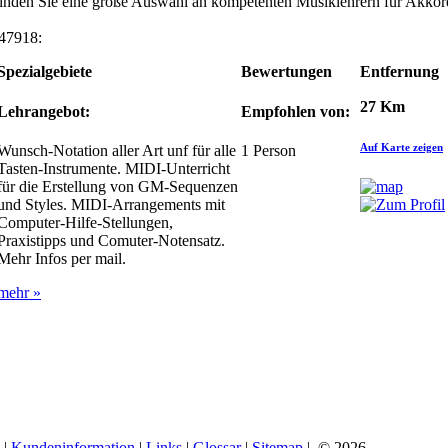
 finden Sie eine große Auswahl an kompetenten Musiklehrern für Akko
 47918:
Spezialgebiete
Bewertungen
Entfernung
27 Km
Lehrangebot:
Empfohlen von:
Auf Karte zeigen
Wunsch-Notation aller Art unf für alle
1
Person
Tasten-Instrumente. MIDI-Unterricht
für die Erstellung von GM-Sequenzen
und Styles. MIDI-Arrangements mit
Computer-Hilfe-Stellungen,
Praxistipps und Comuter-Notensatz.
Mehr Infos per mail.
mehr »
|
Kundeninformation
|
Links
|
Glossar
|
Sitemap
| © 2026