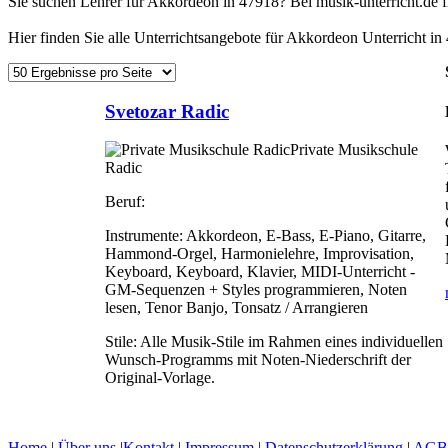
Sie suchen Lehrer für Akkordeon in 47918? Bei musik-unterricht.de
Hier finden Sie alle Unterrichtsangebote für Akkordeon Unterricht in
Svetozar Radic
Private Musikschule
Radic
Beruf:
Instrumente:
Akkordeon, E-Bass, E-Piano, Gitarre,
Hammond-Orgel, Harmonielehre, Improvisation,
Keyboard, Keyboard, Klavier, MIDI-Unterricht -
GM-Sequenzen + Styles programmieren, Noten
lesen, Tenor Banjo, Tonsatz / Arrangieren
Stile:
Alle Musik-Stile im Rahmen eines individuellen
Wunsch-Programms mit Noten-Niederschrift der
Original-Vorlage.
Home
|
Über uns
|
Kontakt
|
Impressum
|
Datenschutzerklärung
|
AGB