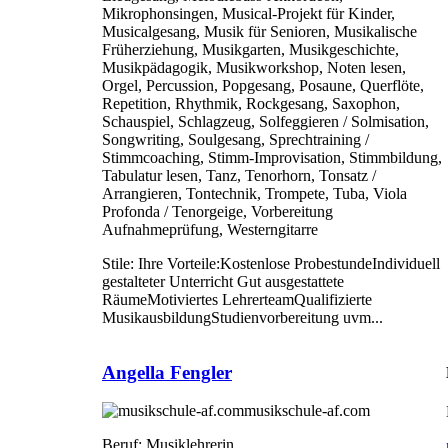
Mikrophonsingen, Musical-Projekt für Kinder,
Musicalgesang, Musik für Senioren, Musikalische
Früherziehung, Musikgarten, Musikgeschichte,
Musikpädagogik, Musikworkshop, Noten lesen,
Orgel, Percussion, Popgesang, Posaune, Querflöte,
Repetition, Rhythmik, Rockgesang, Saxophon,
Schauspiel, Schlagzeug, Solfeggieren / Solmisation,
Songwriting, Soulgesang, Sprechtraining /
Stimmcoaching, Stimm-Improvisation, Stimmbildung,
Tabulatur lesen, Tanz, Tenorhorn, Tonsatz /
Arrangieren, Tontechnik, Trompete, Tuba, Viola
Profonda / Tenorgeige, Vorbereitung
Aufnahmeprüfung, Westerngitarre
Stile:
Ihre Vorteile:Kostenlose ProbestundeIndividuell
gestalteter Unterricht Gut ausgestattete
RäumeMotiviertes LehrerteamQualifizierte
MusikausbildungStudienvorbereitung uvm...
Angella Fengler
musikschule-af.com
Beruf:
Musiklehrerin