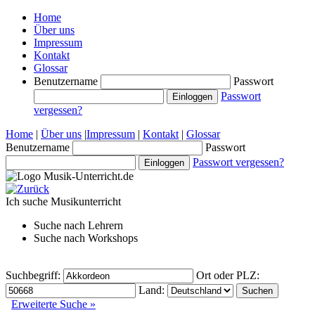
Home
Über uns
Impressum
Kontakt
Glossar
Benutzername
Passwort
Passwort
vergessen?
Home
|
Über uns
|
Impressum
|
Kontakt
|
Glossar
Benutzername
Passwort
Passwort vergessen?
Ich suche
Musikunterricht
Suche nach
Lehrern
Suche nach
Workshops
Suchbegriff:
Ort oder PLZ:
Land:
Erweiterte Suche »