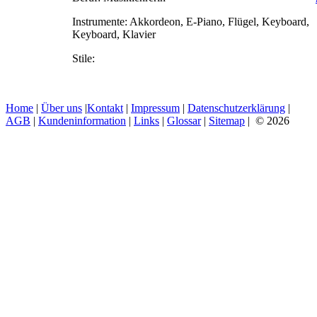
Instrumente:
Akkordeon, E-Piano, Flügel, Keyboard,
Keyboard, Klavier
Stile:
Home
|
Über uns
|
Kontakt
|
Impressum
|
Datenschutzerklärung
|
AGB
|
Kundeninformation
|
Links
|
Glossar
|
Sitemap
| © 2026