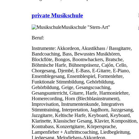
private Musikschule
Musikschule "Stern-Art"
Beruf:
Instrumente:
Akkordeon, Akustikbass / Bassgitarre,
Bandcoaching, Bass, Bewusstes Musikhören,
Blockflöte, Bongos, Boomwhackers, Bratsche,
Böhmische Harfe, Bühnenpräsenz, Cajón, Cello,
Chorgesang, Djembé, E-Bass, E-Gitarre, E-Piano,
Ensemblegesang, Ensemblespiel, Formenlehre,
Funktionale Stimmbildung, Gehörbildung,
Gehörbildung, Geige, Gesangscoaching,
Gesangsunterricht, Gitarre, Harfe, Harmonielehre,
Homerecording, Horn (Blechblasinstrument),
Improvisation, Instrumentenkunde, Integratives
Stimmtraining, Interpretation, Jagdhorn, Jazzgesang,
Jazzgitarre, Keltische Harfe, Keyboard, Keyboard,
Klarinette, Klassischer Gesang, Klavier, Komposition,
Kontrabass, Konzertgitarre, Körpersprache,
Lampenfieber + Auftrittscoaching, Liedbegleitung,
Liedgesang, Melodiebass-Akkordeon,