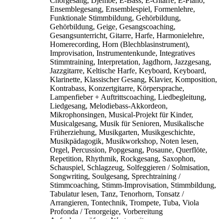
Chorgesang, Djembé, E-Bass, E-Gitarre, E-Piano,
Ensemblegesang, Ensemblespiel, Formenlehre,
Funktionale Stimmbildung, Gehörbildung,
Gehörbildung, Geige, Gesangscoaching,
Gesangsunterricht, Gitarre, Harfe, Harmonielehre,
Homerecording, Horn (Blechblasinstrument),
Improvisation, Instrumentenkunde, Integratives
Stimmtraining, Interpretation, Jagdhorn, Jazzgesang,
Jazzgitarre, Keltische Harfe, Keyboard, Keyboard,
Klarinette, Klassischer Gesang, Klavier, Komposition,
Kontrabass, Konzertgitarre, Körpersprache,
Lampenfieber + Auftrittscoaching, Liedbegleitung,
Liedgesang, Melodiebass-Akkordeon,
Mikrophonsingen, Musical-Projekt für Kinder,
Musicalgesang, Musik für Senioren, Musikalische
Früherziehung, Musikgarten, Musikgeschichte,
Musikpädagogik, Musikworkshop, Noten lesen,
Orgel, Percussion, Popgesang, Posaune, Querflöte,
Repetition, Rhythmik, Rockgesang, Saxophon,
Schauspiel, Schlagzeug, Solfeggieren / Solmisation,
Songwriting, Soulgesang, Sprechtraining /
Stimmcoaching, Stimm-Improvisation, Stimmbildung,
Tabulatur lesen, Tanz, Tenorhorn, Tonsatz /
Arrangieren, Tontechnik, Trompete, Tuba, Viola
Profonda / Tenorgeige, Vorbereitung