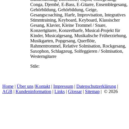
Conga, Djembé, E-Bass, E-Gitarre, Ensemblegesang,
Gehörbildung, Gehörbildung, Geige,
Gesangscoaching, Harfe, Improvisation, Integratives
Stimmtraining, Keyboard, Keyboard, Klassischer
Gesang, Klavier, Kleine Trommel / Snare,
Konzertgitarre, Konzertharfe, Musical-Projekt für
Kinder, Musicalgesang, Musikalische Früherziehung,
Musikgarten, Popgesang, Querflöte,
Rahmentrommel, Relative Solmisation, Rockgesang,
Saxophon, Schlagzeug, Solfeggieren / Solmisation,
Westerngitarre
Stile:
Home
|
Über uns
|
Kontakt
|
Impressum
|
Datenschutzerklärung
|
AGB
|
Kundeninformation
|
Links
|
Glossar
|
Sitemap
| © 2026