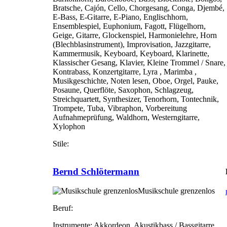
Bratsche, Cajón, Cello, Chorgesang, Conga, Djembé,
E-Bass, E-Gitarre, E-Piano, Englischhorn,
Ensemblespiel, Euphonium, Fagott, Flügelhorn,
Geige, Gitarre, Glockenspiel, Harmonielehre, Horn
(Blechblasinstrument), Improvisation, Jazzgitarre,
Kammermusik, Keyboard, Keyboard, Klarinette,
Klassischer Gesang, Klavier, Kleine Trommel / Snare,
Kontrabass, Konzertgitarre, Lyra , Marimba ,
Musikgeschichte, Noten lesen, Oboe, Orgel, Pauke,
Posaune, Querflöte, Saxophon, Schlagzeug,
Streichquartett, Synthesizer, Tenorhorn, Tontechnik,
Trompete, Tuba, Vibraphon, Vorbereitung
Aufnahmeprüfung, Waldhorn, Westerngitarre,
Xylophon
Stile:
Bernd Schlötermann
Musikschule grenzenlos
Beruf:
Instrumente:
Akkordeon, Akustikbass / Bassgitarre,