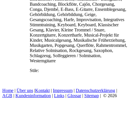
Bandcoaching, Blockflöte, Cajón, Chorgesang,
Conga, Djembé, E-Bass, E-Gitarre, Ensemblegesang,
Gehörbildung, Gehörbildung, Geige,
Gesangscoaching, Harfe, Improvisation, Integratives
Stimmtraining, Keyboard, Keyboard, Klassischer
Gesang, Klavier, Kleine Trommel / Snare,
Konzertgitarre, Konzertharfe, Musical-Projekt für
Kinder, Musicalgesang, Musikalische Früherziehung,
Musikgarten, Popgesang, Querflöte, Rahmentrommel,
Relative Solmisation, Rockgesang, Saxophon,
Schlagzeug, Solfeggieren / Solmisation,
Westerngitarre
Stile:
Home
|
Über uns
|
Kontakt
|
Impressum
|
Datenschutzerklärung
|
AGB
|
Kundeninformation
|
Links
|
Glossar
|
Sitemap
| © 2026