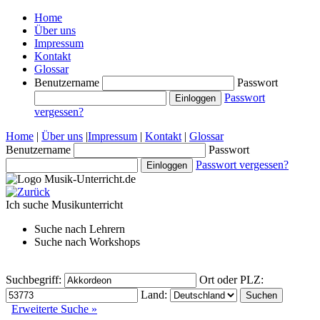
Home
Über uns
Impressum
Kontakt
Glossar
Benutzername
Passwort
Passwort
vergessen?
Home
|
Über uns
|
Impressum
|
Kontakt
|
Glossar
Benutzername
Passwort
Passwort vergessen?
Ich suche
Musikunterricht
Suche nach
Lehrern
Suche nach
Workshops
Suchbegriff:
Ort oder PLZ:
Land:
Erweiterte Suche »