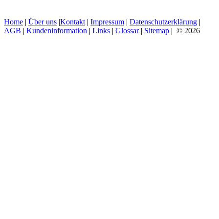
Home
|
Über uns
|
Kontakt
|
Impressum
|
Datenschutzerklärung
|
AGB
|
Kundeninformation
|
Links
|
Glossar
|
Sitemap
| © 2026