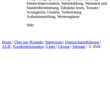
Stimm-Improvisation, Stimmbildung, Stimmtest und
Standortbestimmung, Tabulatur lesen, Tonsatz /
Arrangieren, Ukulele, Vorbereitung
Aufnahmeprüfung, Westerngitarre
Stile:
Home
|
Über uns
|
Kontakt
|
Impressum
|
Datenschutzerklärung
|
AGB
|
Kundeninformation
|
Links
|
Glossar
|
Sitemap
| © 2026