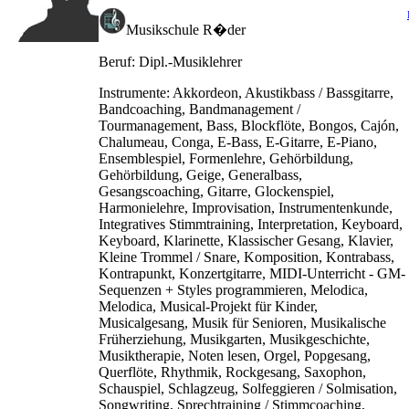
Musikschule R�der
Beruf:
Dipl.-Musiklehrer
Instrumente:
Akkordeon, Akustikbass / Bassgitarre,
Bandcoaching, Bandmanagement /
Tourmanagement, Bass, Blockflöte, Bongos, Cajón,
Chalumeau, Conga, E-Bass, E-Gitarre, E-Piano,
Ensemblespiel, Formenlehre, Gehörbildung,
Gehörbildung, Geige, Generalbass,
Gesangscoaching, Gitarre, Glockenspiel,
Harmonielehre, Improvisation, Instrumentenkunde,
Integratives Stimmtraining, Interpretation, Keyboard,
Keyboard, Klarinette, Klassischer Gesang, Klavier,
Kleine Trommel / Snare, Komposition, Kontrabass,
Kontrapunkt, Konzertgitarre, MIDI-Unterricht - GM-
Sequenzen + Styles programmieren, Melodica,
Melodica, Musical-Projekt für Kinder,
Musicalgesang, Musik für Senioren, Musikalische
Früherziehung, Musikgarten, Musikgeschichte,
Musiktherapie, Noten lesen, Orgel, Popgesang,
Querflöte, Rhythmik, Rockgesang, Saxophon,
Schauspiel, Schlagzeug, Solfeggieren / Solmisation,
Songwriting, Sprechtraining / Stimmcoaching,