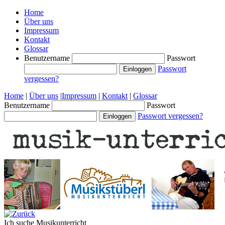
Home
Über uns
Impressum
Kontakt
Glossar
Benutzername
Passwort
Passwort
vergessen?
Home
|
Über uns
|
Impressum
|
Kontakt
|
Glossar
Benutzername
Passwort
Passwort vergessen?
Ich suche
Musikunterricht