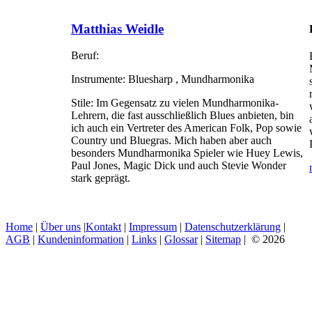
Matthias Weidle
Beruf:
Instrumente:
Bluesharp , Mundharmonika
Stile:
Im Gegensatz zu vielen Mundharmonika-
Lehrern, die fast ausschließlich Blues anbieten, bin
ich auch ein Vertreter des American Folk, Pop sowie
Country und Bluegras. Mich haben aber auch
besonders Mundharmonika Spieler wie Huey Lewis,
Paul Jones, Magic Dick und auch Stevie Wonder
stark geprägt.
Home
|
Über uns
|
Kontakt
|
Impressum
|
Datenschutzerklärung
|
AGB
|
Kundeninformation
|
Links
|
Glossar
|
Sitemap
| © 2026