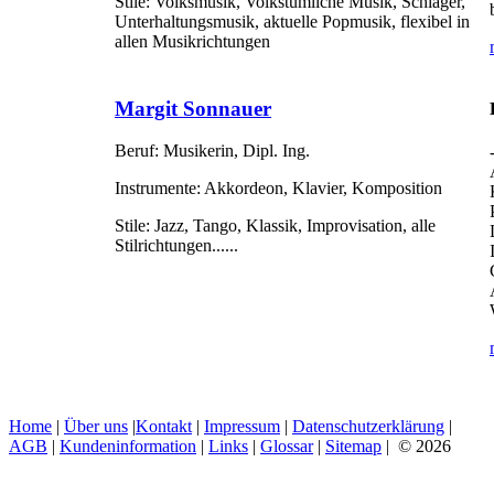
Stile:
Volksmusik, Volkstümliche Musik, Schlager,
Unterhaltungsmusik, aktuelle Popmusik, flexibel in
allen Musikrichtungen
Margit Sonnauer
Beruf:
Musikerin, Dipl. Ing.
Instrumente:
Akkordeon, Klavier, Komposition
Stile:
Jazz, Tango, Klassik, Improvisation, alle
Stilrichtungen......
Home
|
Über uns
|
Kontakt
|
Impressum
|
Datenschutzerklärung
|
AGB
|
Kundeninformation
|
Links
|
Glossar
|
Sitemap
| © 2026