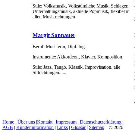
Stile:
Volksmusik, Volkstümliche Musik, Schlager,
Unterhaltungsmusik, aktuelle Popmusik, flexibel in
allen Musikrichtungen
Margit Sonnauer
Beruf:
Musikerin, Dipl. Ing.
Instrumente:
Akkordeon, Klavier, Komposition
Stile:
Jazz, Tango, Klassik, Improvisation, alle
Stilrichtungen......
Home
|
Über uns
|
Kontakt
|
Impressum
|
Datenschutzerklärung
|
AGB
|
Kundeninformation
|
Links
|
Glossar
|
Sitemap
| © 2026