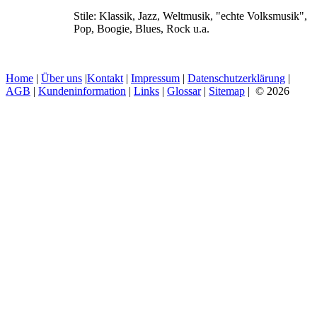
Stile:
Klassik, Jazz, Weltmusik, "echte Volksmusik",
Pop, Boogie, Blues, Rock u.a.
Home
|
Über uns
|
Kontakt
|
Impressum
|
Datenschutzerklärung
|
AGB
|
Kundeninformation
|
Links
|
Glossar
|
Sitemap
| © 2026