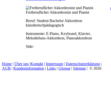
Freiberuflicher Akkordeonist und Pianist
Beruf:
Student Bachelor Akkordeon
künstlerischpädagogisch
Instrumente:
E-Piano, Keyboard, Klavier,
Melodiebass-Akkordeon, Pianoakkordeon
Stile:
Home
|
Über uns
|
Kontakt
|
Impressum
|
Datenschutzerklärung
|
AGB
|
Kundeninformation
|
Links
|
Glossar
|
Sitemap
| © 2026