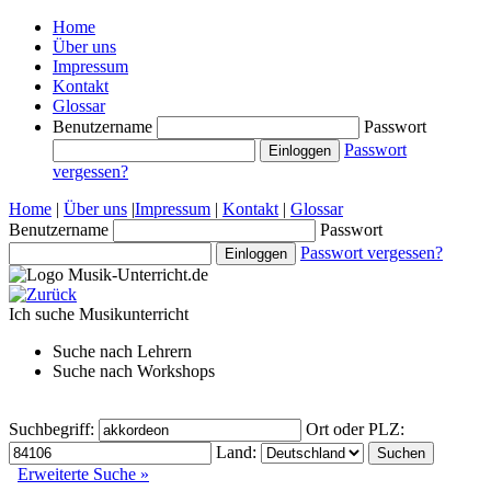
Home
Über uns
Impressum
Kontakt
Glossar
Benutzername
Passwort
Passwort
vergessen?
Home
|
Über uns
|
Impressum
|
Kontakt
|
Glossar
Benutzername
Passwort
Passwort vergessen?
Ich suche
Musikunterricht
Suche nach
Lehrern
Suche nach
Workshops
Suchbegriff:
Ort oder PLZ:
Land:
Erweiterte Suche »