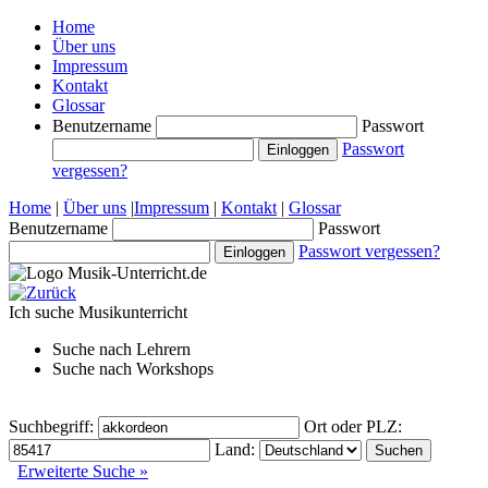
Home
Über uns
Impressum
Kontakt
Glossar
Benutzername
Passwort
Passwort
vergessen?
Home
|
Über uns
|
Impressum
|
Kontakt
|
Glossar
Benutzername
Passwort
Passwort vergessen?
Ich suche
Musikunterricht
Suche nach
Lehrern
Suche nach
Workshops
Suchbegriff:
Ort oder PLZ:
Land:
Erweiterte Suche »