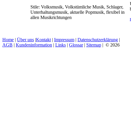
Stile:
Volksmusik, Volkstümliche Musik, Schlager,
Unterhaltungsmusik, aktuelle Popmusik, flexibel in
allen Musikrichtungen
Home
|
Über uns
|
Kontakt
|
Impressum
|
Datenschutzerklärung
|
AGB
|
Kundeninformation
|
Links
|
Glossar
|
Sitemap
| © 2026