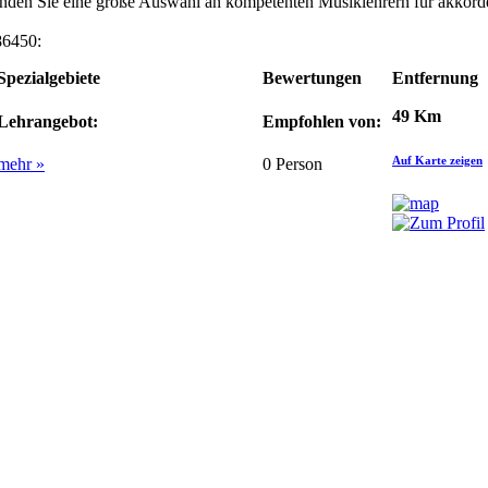
finden Sie eine große Auswahl an kompetenten Musiklehrern für akkor
86450:
Spezialgebiete
Bewertungen
Entfernung
49 Km
Lehrangebot:
Empfohlen von:
Auf Karte zeigen
mehr »
0
Person