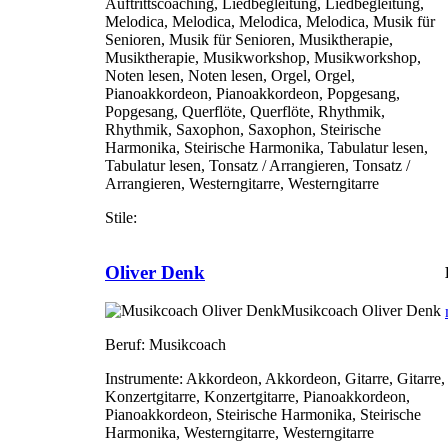
Auftrittscoaching, Liedbegleitung, Liedbegleitung,
Melodica, Melodica, Melodica, Melodica, Musik für
Senioren, Musik für Senioren, Musiktherapie,
Musiktherapie, Musikworkshop, Musikworkshop,
Noten lesen, Noten lesen, Orgel, Orgel,
Pianoakkordeon, Pianoakkordeon, Popgesang,
Popgesang, Querflöte, Querflöte, Rhythmik,
Rhythmik, Saxophon, Saxophon, Steirische
Harmonika, Steirische Harmonika, Tabulatur lesen,
Tabulatur lesen, Tonsatz / Arrangieren, Tonsatz /
Arrangieren, Westerngitarre, Westerngitarre
Stile:
Oliver Denk
Musikcoach Oliver Denk
Beruf:
Musikcoach
Instrumente:
Akkordeon, Akkordeon, Gitarre, Gitarre,
Konzertgitarre, Konzertgitarre, Pianoakkordeon,
Pianoakkordeon, Steirische Harmonika, Steirische
Harmonika, Westerngitarre, Westerngitarre