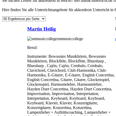
Sie suchen Lehrer für akkordeon in 86450? Bei musik-unterricht.de 
Hier finden Sie alle Unterrichtsangebote für akkordeon Unterricht in 
Martin Heilig
smmusiccollege
Beruf:
Instrumente:
Bewusstes Musikhören, Bewusstes
Musikhören, Blockflöte, Blockflöte, Bluesharp ,
Bluesharp , Cajón, Cajón, Cembalo, Cembalo,
Clavichord, Clavichord, Club-Harmonika, Club-
Harmonika, E-Gitarre, E-Gitarre, English Concertina,
English Concertina, Gitarre, Gitarre, Glockenspiel,
Glockenspiel, Harmonielehre, Harmonielehre,
Hayden Duet Concertina, Hayden Duet Concertina,
Improvisation, Improvisation, Interpretation,
Interpretation, Keyboard, Keyboard, Keyboard,
Keyboard, Klavier, Klavier, Konzertgitarre,
Konzertgitarre, Konzertina, Konzertina,
Lampenfieber + Auftrittscoaching, Lampenfieber +