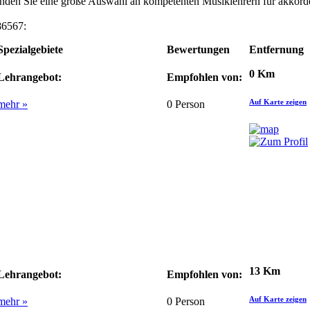
finden Sie eine große Auswahl an kompetenten Musiklehrern für akkor
86567:
Spezialgebiete
Bewertungen
Entfernung
0 Km
Lehrangebot:
Empfohlen von:
Auf Karte zeigen
mehr »
0
Person
13 Km
Lehrangebot:
Empfohlen von:
Auf Karte zeigen
mehr »
0
Person