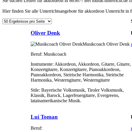
Sie suchen Lehrer für akkordeon in 86567? Bei musik-unterricht.de 
Hier finden Sie alle Unterrichtsangebote für akkordeon Unterricht in 
Oliver Denk
Musikcoach Oliver Denk
Beruf:
Musikcoach
Instrumente:
Akkordeon, Akkordeon, Gitarre, Gitarre,
Konzertgitarre, Konzertgitarre, Pianoakkordeon,
Pianoakkordeon, Steirische Harmonika, Steirische
Harmonika, Westerngitarre, Westerngitarre
Stile:
Bayerische Volksmusik, Tiroler Volksmusik,
Klassik, Barock, Lagerfeuergitarre, Evergreens,
latainamerikanische Musik.
Lui Toman
Beruf: