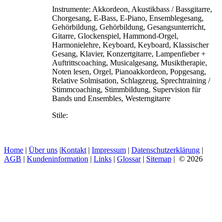
Instrumente:
Akkordeon, Akustikbass / Bassgitarre,
Chorgesang, E-Bass, E-Piano, Ensemblegesang,
Gehörbildung, Gehörbildung, Gesangsunterricht,
Gitarre, Glockenspiel, Hammond-Orgel,
Harmonielehre, Keyboard, Keyboard, Klassischer
Gesang, Klavier, Konzertgitarre, Lampenfieber +
Auftrittscoaching, Musicalgesang, Musiktherapie,
Noten lesen, Orgel, Pianoakkordeon, Popgesang,
Relative Solmisation, Schlagzeug, Sprechtraining /
Stimmcoaching, Stimmbildung, Supervision für
Bands und Ensembles, Westerngitarre
Stile:
Home
|
Über uns
|
Kontakt
|
Impressum
|
Datenschutzerklärung
|
AGB
|
Kundeninformation
|
Links
|
Glossar
|
Sitemap
| © 2026