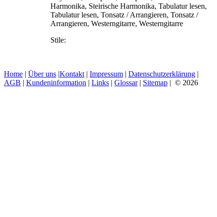
Harmonika, Steirische Harmonika, Tabulatur lesen,
Tabulatur lesen, Tonsatz / Arrangieren, Tonsatz /
Arrangieren, Westerngitarre, Westerngitarre
Stile:
Home
|
Über uns
|
Kontakt
|
Impressum
|
Datenschutzerklärung
|
AGB
|
Kundeninformation
|
Links
|
Glossar
|
Sitemap
| © 2026