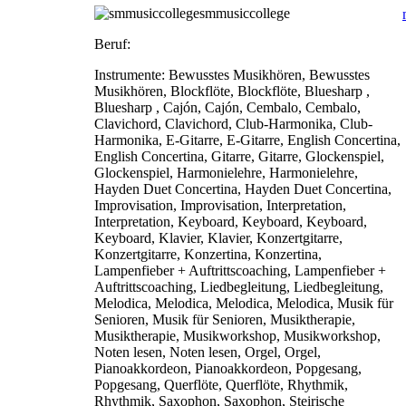
smmusiccollege
Beruf:
Instrumente:
Bewusstes Musikhören, Bewusstes
Musikhören, Blockflöte, Blockflöte, Bluesharp ,
Bluesharp , Cajón, Cajón, Cembalo, Cembalo,
Clavichord, Clavichord, Club-Harmonika, Club-
Harmonika, E-Gitarre, E-Gitarre, English Concertina,
English Concertina, Gitarre, Gitarre, Glockenspiel,
Glockenspiel, Harmonielehre, Harmonielehre,
Hayden Duet Concertina, Hayden Duet Concertina,
Improvisation, Improvisation, Interpretation,
Interpretation, Keyboard, Keyboard, Keyboard,
Keyboard, Klavier, Klavier, Konzertgitarre,
Konzertgitarre, Konzertina, Konzertina,
Lampenfieber + Auftrittscoaching, Lampenfieber +
Auftrittscoaching, Liedbegleitung, Liedbegleitung,
Melodica, Melodica, Melodica, Melodica, Musik für
Senioren, Musik für Senioren, Musiktherapie,
Musiktherapie, Musikworkshop, Musikworkshop,
Noten lesen, Noten lesen, Orgel, Orgel,
Pianoakkordeon, Pianoakkordeon, Popgesang,
Popgesang, Querflöte, Querflöte, Rhythmik,
Rhythmik, Saxophon, Saxophon, Steirische