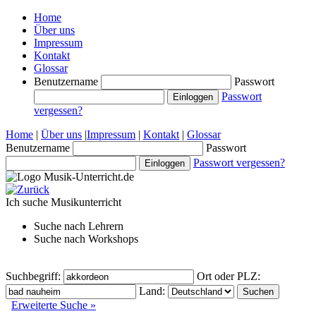
Home
Über uns
Impressum
Kontakt
Glossar
Benutzername
Passwort
Passwort
vergessen?
Home
|
Über uns
|
Impressum
|
Kontakt
|
Glossar
Benutzername
Passwort
Passwort vergessen?
Ich suche
Musikunterricht
Suche nach
Lehrern
Suche nach
Workshops
Suchbegriff:
Ort oder PLZ:
Land:
Erweiterte Suche »