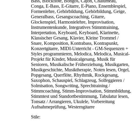
Bass, Blockflöte, Bongos, Cajón, Chalumeau,
Conga, E-Bass, E-Gitarre, E-Piano, Ensemblespiel,
Formenlehre, Gehörbildung, Gehörbildung, Geige,
Generalbass, Gesangscoaching, Gitarre,
Glockenspiel, Harmonielehre, Improvisation,
Instrumentenkunde, Integratives Stimmtraining,
Interpretation, Keyboard, Keyboard, Klarinette,
Klassischer Gesang, Klavier, Kleine Trommel /
Snare, Komposition, Kontrabass, Kontrapunkt,
Konzertgitarre, MIDI-Unterricht - GM-Sequenzen +
Styles programmieren, Melodica, Melodica, Musical-
Projekt für Kinder, Musicalgesang, Musik für
Senioren, Musikalische Früherziehung, Musikgarten,
Musikgeschichte, Musiktherapie, Noten lesen, Orgel,
Popgesang, Querflöte, Rhythmik, Rockgesang,
Saxophon, Schauspiel, Schlagzeug, Solfeggieren /
Solmisation, Songwriting, Sprechtraining /
Stimmcoaching, Stimm-Improvisation, Stimmbildung,
Stimmtest und Standortbestimmung, Tabulatur lesen,
Tonsatz / Arrangieren, Ukulele, Vorbereitung
Aufnahmeprüfung, Westerngitarre
Stile: