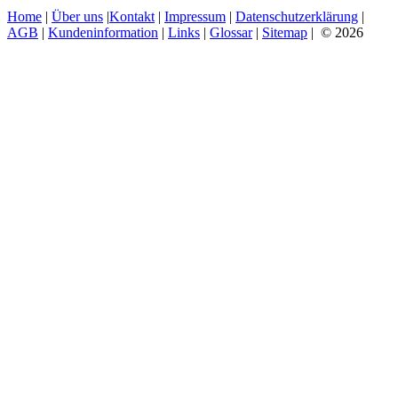
Home
|
Über uns
|
Kontakt
|
Impressum
|
Datenschutzerklärung
|
AGB
|
Kundeninformation
|
Links
|
Glossar
|
Sitemap
| © 2026