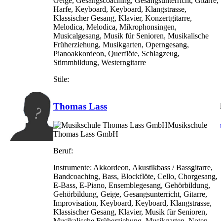
Geige, Gesangscoaching, Gesangsunterricht, Gitarre,
Harfe, Keyboard, Keyboard, Klangstrasse,
Klassischer Gesang, Klavier, Konzertgitarre,
Melodica, Melodica, Mikrophonsingen,
Musicalgesang, Musik für Senioren, Musikalische
Früherziehung, Musikgarten, Operngesang,
Pianoakkordeon, Querflöte, Schlagzeug,
Stimmbildung, Westerngitarre
Stile:
Thomas Lass
Musikschule
Thomas Lass GmbH
Beruf:
Instrumente:
Akkordeon, Akustikbass / Bassgitarre,
Bandcoaching, Bass, Blockflöte, Cello, Chorgesang,
E-Bass, E-Piano, Ensemblegesang, Gehörbildung,
Gehörbildung, Geige, Gesangsunterricht, Gitarre,
Improvisation, Keyboard, Keyboard, Klangstrasse,
Klassischer Gesang, Klavier, Musik für Senioren,
Musikalische Früherziehung, Musikgarten, Noten