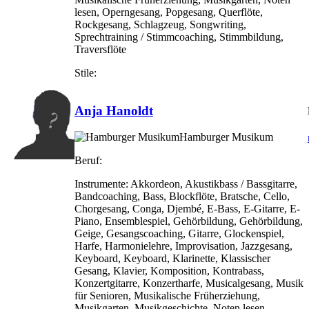
lesen, Operngesang, Popgesang, Querflöte,
Rockgesang, Schlagzeug, Songwriting,
Sprechtraining / Stimmcoaching, Stimmbildung,
Traversflöte
Stile:
Anja Hanoldt
Hamburger Musikum
Beruf:
Instrumente:
Akkordeon, Akustikbass / Bassgitarre,
Bandcoaching, Bass, Blockflöte, Bratsche, Cello,
Chorgesang, Conga, Djembé, E-Bass, E-Gitarre, E-
Piano, Ensemblespiel, Gehörbildung, Gehörbildung,
Geige, Gesangscoaching, Gitarre, Glockenspiel,
Harfe, Harmonielehre, Improvisation, Jazzgesang,
Keyboard, Keyboard, Klarinette, Klassischer
Gesang, Klavier, Komposition, Kontrabass,
Konzertgitarre, Konzertharfe, Musicalgesang, Musik
für Senioren, Musikalische Früherziehung,
Musikgarten, Musikgeschichte, Noten lesen,