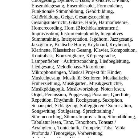
Chorgesang, Djembé, E-Bass, E-Gitarre, E-Piano,
Ensemblegesang, Ensemblespiel, Formenlehre,
Funktionale Stimmbildung, Gehörbildung,
Gehörbildung, Geige, Gesangscoaching,
Gesangsunterricht, Gitarre, Harfe, Harmonielehre,
Homerecording, Horn (Blechblasinstrument),
Improvisation, Instrumentenkunde, Integratives
Stimmtraining, Interpretation, Jagdhorn, Jazzgesang,
Jazzgitarre, Keltische Harfe, Keyboard, Keyboard,
Klarinette, Klassischer Gesang, Klavier, Komposition,
Kontrabass, Konzertgitarre, Körpersprache,
Lampenfieber + Auftrittscoaching, Liedbegleitung,
Liedgesang, Melodiebass-Akkordeon,
Mikrophonsingen, Musical-Projekt für Kinder,
Musicalgesang, Musik für Senioren, Musikalische
Früherziehung, Musikgarten, Musikgeschichte,
Musikpädagogik, Musikworkshop, Noten lesen,
Orgel, Percussion, Popgesang, Posaune, Querflöte,
Repetition, Rhythmik, Rockgesang, Saxophon,
Schauspiel, Schlagzeug, Solfeggieren / Solmisation,
Songwriting, Soulgesang, Sprechtraining /
Stimmcoaching, Stimm-Improvisation, Stimmbildung,
Tabulatur lesen, Tanz, Tenorhorn, Tonsatz /
Arrangieren, Tontechnik, Trompete, Tuba, Viola
Profonda / Tenorgeige, Vorbereitung