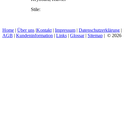
Stile:
Home
|
Über uns
|
Kontakt
|
Impressum
|
Datenschutzerklärung
|
AGB
|
Kundeninformation
|
Links
|
Glossar
|
Sitemap
| © 2026