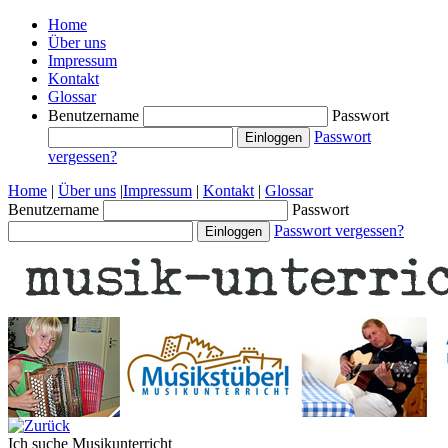
Home
Über uns
Impressum
Kontakt
Glossar
Benutzername
Passwort
Passwort
vergessen?
Home
|
Über uns
|
Impressum
|
Kontakt
|
Glossar
Benutzername
Passwort
Passwort vergessen?
Ich suche
Musikunterricht