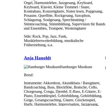
Orgel, Harmonielehre, Jazzgesang, Keyboard,
Keyboard, Klavier, Kleine Trommel / Snare,
Kontrabass, Konzertgitarre, Noten lesen, Popgesang,
Posaune, Querflöte, Rockgesang, Saxophon,
Schlagzeug, Soulgesang, Sprechtraining /
Stimmcoaching, Stimmbildung, Supervision für Bands
und Ensembles, Trompete, Westerngitarre
Stile:
Rock, Pop, Jazz, Funk,
Musiklehrerweiterbildung, musikalische
Früherziehung, u.a.
Anja Hanoldt
Hamburger Musikum
Beruf:
Instrumente:
Akkordeon, Akustikbass / Bassgitarre,
Bandcoaching, Bass, Blockflöte, Bratsche, Cello,
Chorgesang, Conga, Djembé, E-Bass, E-Gitarre, E-
Piano, Ensemblespiel, Gehörbildung, Gehörbildung,
Geige, Gesangscoaching, Gitarre, Glockenspiel,
Harfe, Harmonielehre, Improvisation, Jazzgesang,