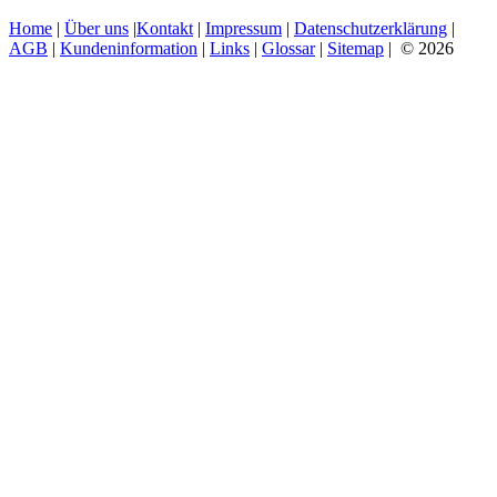
Home
|
Über uns
|
Kontakt
|
Impressum
|
Datenschutzerklärung
|
AGB
|
Kundeninformation
|
Links
|
Glossar
|
Sitemap
| © 2026