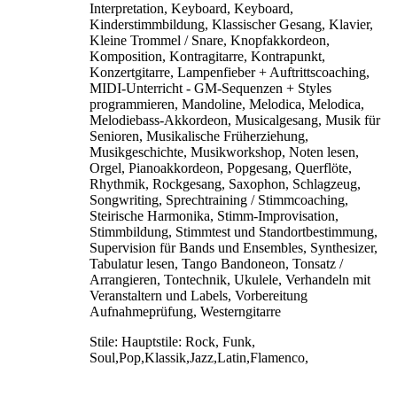
Interpretation, Keyboard, Keyboard,
Kinderstimmbildung, Klassischer Gesang, Klavier,
Kleine Trommel / Snare, Knopfakkordeon,
Komposition, Kontragitarre, Kontrapunkt,
Konzertgitarre, Lampenfieber + Auftrittscoaching,
MIDI-Unterricht - GM-Sequenzen + Styles
programmieren, Mandoline, Melodica, Melodica,
Melodiebass-Akkordeon, Musicalgesang, Musik für
Senioren, Musikalische Früherziehung,
Musikgeschichte, Musikworkshop, Noten lesen,
Orgel, Pianoakkordeon, Popgesang, Querflöte,
Rhythmik, Rockgesang, Saxophon, Schlagzeug,
Songwriting, Sprechtraining / Stimmcoaching,
Steirische Harmonika, Stimm-Improvisation,
Stimmbildung, Stimmtest und Standortbestimmung,
Supervision für Bands und Ensembles, Synthesizer,
Tabulatur lesen, Tango Bandoneon, Tonsatz /
Arrangieren, Tontechnik, Ukulele, Verhandeln mit
Veranstaltern und Labels, Vorbereitung
Aufnahmeprüfung, Westerngitarre
Stile:
Hauptstile: Rock, Funk,
Soul,Pop,Klassik,Jazz,Latin,Flamenco,