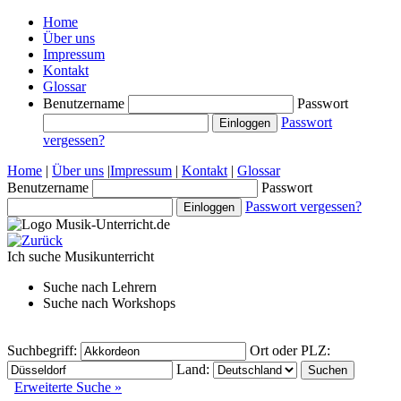
Home
Über uns
Impressum
Kontakt
Glossar
Benutzername
Passwort
Passwort
vergessen?
Home
|
Über uns
|
Impressum
|
Kontakt
|
Glossar
Benutzername
Passwort
Passwort vergessen?
Ich suche
Musikunterricht
Suche nach
Lehrern
Suche nach
Workshops
Suchbegriff:
Ort oder PLZ:
Land:
Erweiterte Suche »