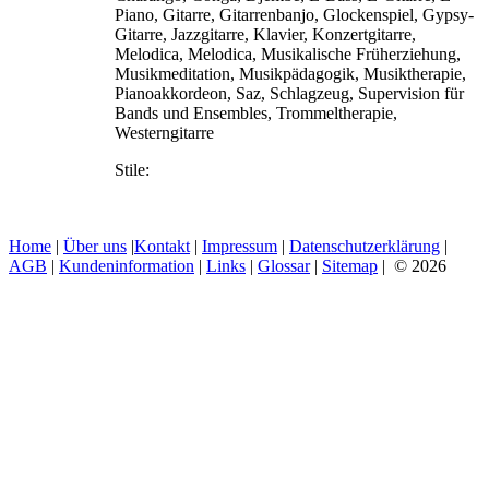
Piano, Gitarre, Gitarrenbanjo, Glockenspiel, Gypsy-
Gitarre, Jazzgitarre, Klavier, Konzertgitarre,
Melodica, Melodica, Musikalische Früherziehung,
Musikmeditation, Musikpädagogik, Musiktherapie,
Pianoakkordeon, Saz, Schlagzeug, Supervision für
Bands und Ensembles, Trommeltherapie,
Westerngitarre
Stile:
Home
|
Über uns
|
Kontakt
|
Impressum
|
Datenschutzerklärung
|
AGB
|
Kundeninformation
|
Links
|
Glossar
|
Sitemap
| © 2026