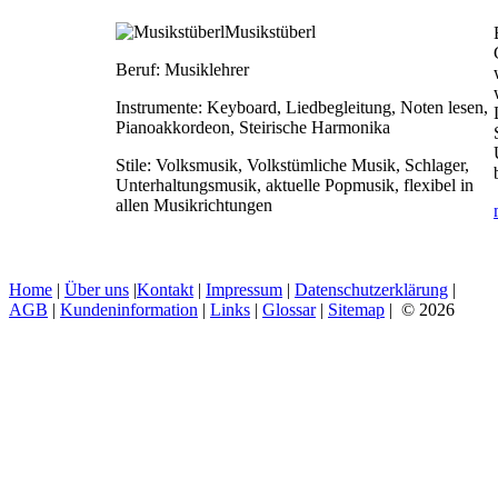
Musikstüberl
Beruf:
Musiklehrer
Instrumente:
Keyboard, Liedbegleitung, Noten lesen,
Pianoakkordeon, Steirische Harmonika
Stile:
Volksmusik, Volkstümliche Musik, Schlager,
Unterhaltungsmusik, aktuelle Popmusik, flexibel in
allen Musikrichtungen
Home
|
Über uns
|
Kontakt
|
Impressum
|
Datenschutzerklärung
|
AGB
|
Kundeninformation
|
Links
|
Glossar
|
Sitemap
| © 2026