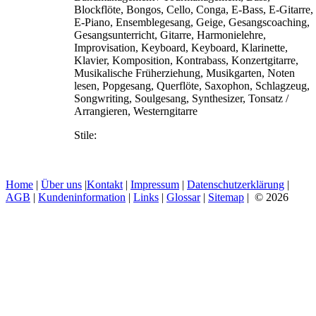
Blockflöte, Bongos, Cello, Conga, E-Bass, E-Gitarre,
E-Piano, Ensemblegesang, Geige, Gesangscoaching,
Gesangsunterricht, Gitarre, Harmonielehre,
Improvisation, Keyboard, Keyboard, Klarinette,
Klavier, Komposition, Kontrabass, Konzertgitarre,
Musikalische Früherziehung, Musikgarten, Noten
lesen, Popgesang, Querflöte, Saxophon, Schlagzeug,
Songwriting, Soulgesang, Synthesizer, Tonsatz /
Arrangieren, Westerngitarre
Stile:
Home
|
Über uns
|
Kontakt
|
Impressum
|
Datenschutzerklärung
|
AGB
|
Kundeninformation
|
Links
|
Glossar
|
Sitemap
| © 2026