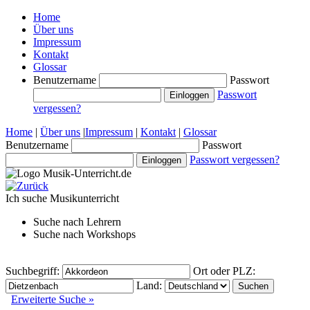
Home
Über uns
Impressum
Kontakt
Glossar
Benutzername
Passwort
Passwort
vergessen?
Home
|
Über uns
|
Impressum
|
Kontakt
|
Glossar
Benutzername
Passwort
Passwort vergessen?
Ich suche
Musikunterricht
Suche nach
Lehrern
Suche nach
Workshops
Suchbegriff:
Ort oder PLZ:
Land:
Erweiterte Suche »