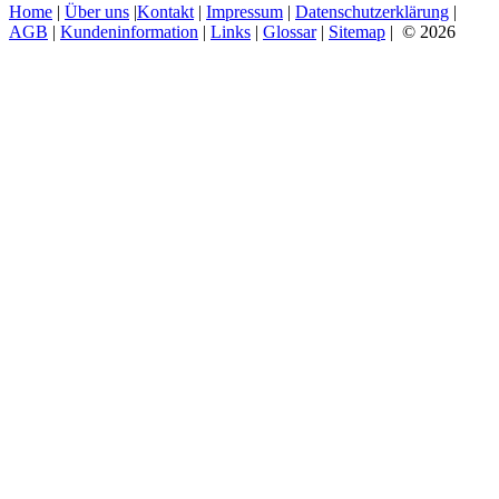
Home
|
Über uns
|
Kontakt
|
Impressum
|
Datenschutzerklärung
|
AGB
|
Kundeninformation
|
Links
|
Glossar
|
Sitemap
| © 2026