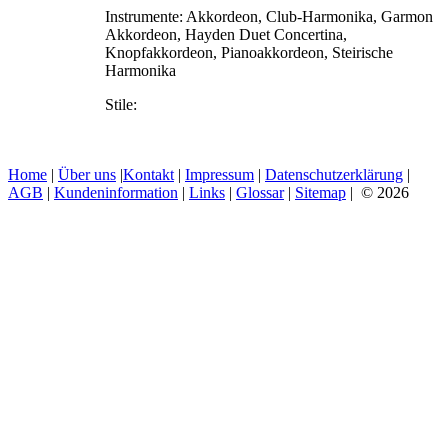
Instrumente:
Akkordeon, Club-Harmonika, Garmon
Akkordeon, Hayden Duet Concertina,
Knopfakkordeon, Pianoakkordeon, Steirische
Harmonika
Stile:
Home
|
Über uns
|
Kontakt
|
Impressum
|
Datenschutzerklärung
|
AGB
|
Kundeninformation
|
Links
|
Glossar
|
Sitemap
| © 2026