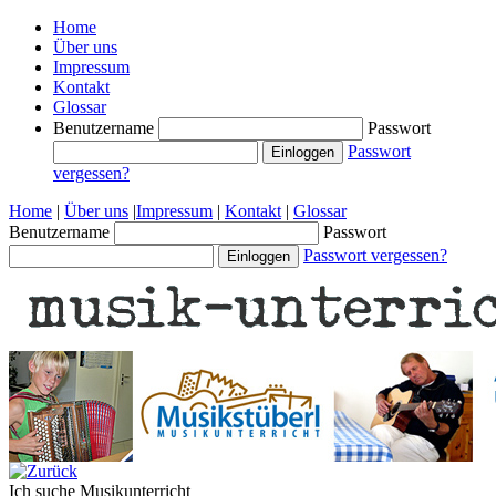
Home
Über uns
Impressum
Kontakt
Glossar
Benutzername
Passwort
Passwort
vergessen?
Home
|
Über uns
|
Impressum
|
Kontakt
|
Glossar
Benutzername
Passwort
Passwort vergessen?
Ich suche
Musikunterricht