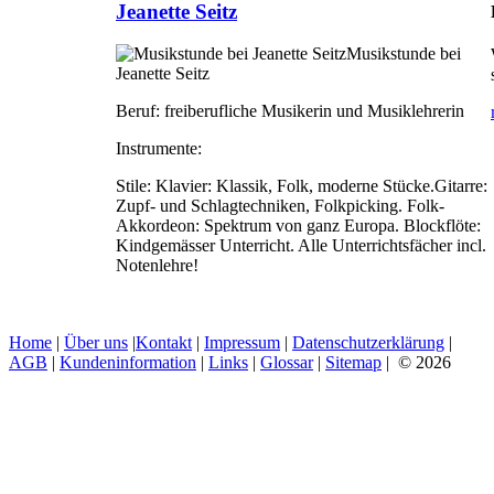
Jeanette Seitz
Musikstunde bei
Jeanette Seitz
Beruf:
freiberufliche Musikerin und Musiklehrerin
Instrumente:
Stile:
Klavier: Klassik, Folk, moderne Stücke.Gitarre:
Zupf- und Schlagtechniken, Folkpicking. Folk-
Akkordeon: Spektrum von ganz Europa. Blockflöte:
Kindgemässer Unterricht. Alle Unterrichtsfächer incl.
Notenlehre!
Home
|
Über uns
|
Kontakt
|
Impressum
|
Datenschutzerklärung
|
AGB
|
Kundeninformation
|
Links
|
Glossar
|
Sitemap
| © 2026