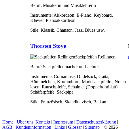
Beruf:
Musikerin und Musiklehrerin
Instrumente:
Akkordeon, E-Piano, Keyboard,
Klavier, Pianoakkordeon
Stile:
Klassik, Chanson, Jazz, Blues usw.
Thorsten Stoye
Sackpfeifen Rellingen
Beruf:
Sackpfeifenmacher und -lehrer
Instrumente:
Cornamuse, Dudelsack, Gaita,
Hümmelchen, Krummhorn, Marktsackpfeife , Noten
lesen, Rauschpfeife, Schalmei (Doppelrohrblatt),
Schäferpfeife, Säckpipa
Stile:
Französisch, Skandinavisch, Balkan
Home
|
Über uns
|
Kontakt
|
Impressum
|
Datenschutzerklärung
|
AGB
|
Kundeninformation
|
Links
|
Glossar
|
Sitemap
| © 2026