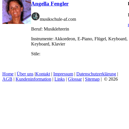
Angella Fengler
musikschule-af.com
Beruf:
Musiklehrerin
Instrumente:
Akkordeon, E-Piano, Flügel, Keyboard,
Keyboard, Klavier
Stile:
Home
|
Über uns
|
Kontakt
|
Impressum
|
Datenschutzerklärung
|
AGB
|
Kundeninformation
|
Links
|
Glossar
|
Sitemap
| © 2026