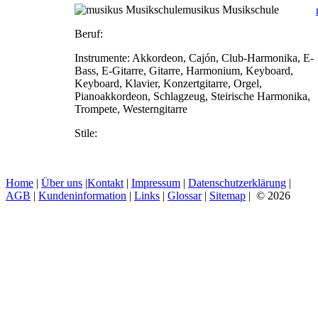
musikus Musikschule
Beruf:
Instrumente:
Akkordeon, Cajón, Club-Harmonika, E-
Bass, E-Gitarre, Gitarre, Harmonium, Keyboard,
Keyboard, Klavier, Konzertgitarre, Orgel,
Pianoakkordeon, Schlagzeug, Steirische Harmonika,
Trompete, Westerngitarre
Stile:
Home
|
Über uns
|
Kontakt
|
Impressum
|
Datenschutzerklärung
|
AGB
|
Kundeninformation
|
Links
|
Glossar
|
Sitemap
| © 2026