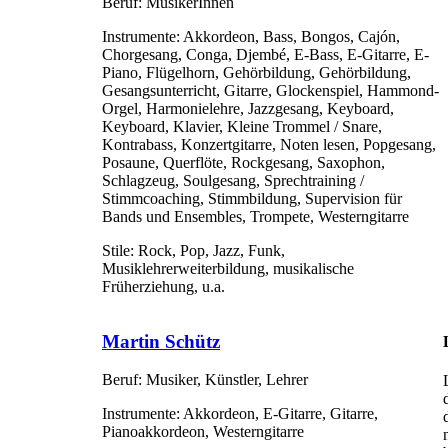
Beruf:
MusikerInnen
Instrumente:
Akkordeon, Bass, Bongos, Cajón,
Chorgesang, Conga, Djembé, E-Bass, E-Gitarre, E-
Piano, Flügelhorn, Gehörbildung, Gehörbildung,
Gesangsunterricht, Gitarre, Glockenspiel, Hammond-
Orgel, Harmonielehre, Jazzgesang, Keyboard,
Keyboard, Klavier, Kleine Trommel / Snare,
Kontrabass, Konzertgitarre, Noten lesen, Popgesang,
Posaune, Querflöte, Rockgesang, Saxophon,
Schlagzeug, Soulgesang, Sprechtraining /
Stimmcoaching, Stimmbildung, Supervision für
Bands und Ensembles, Trompete, Westerngitarre
Stile:
Rock, Pop, Jazz, Funk,
Musiklehrerweiterbildung, musikalische
Früherziehung, u.a.
Martin Schütz
Beruf:
Musiker, Künstler, Lehrer
Instrumente:
Akkordeon, E-Gitarre, Gitarre,
Pianoakkordeon, Westerngitarre