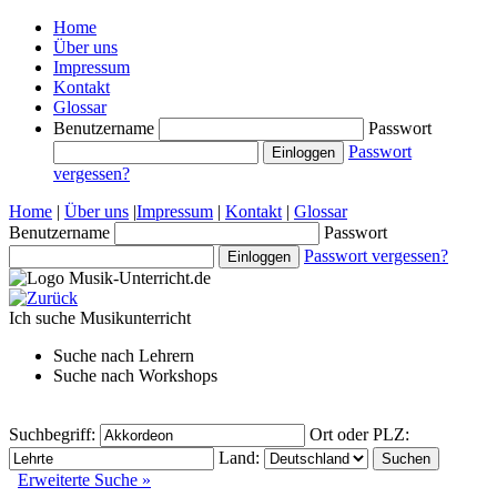
Home
Über uns
Impressum
Kontakt
Glossar
Benutzername
Passwort
Passwort
vergessen?
Home
|
Über uns
|
Impressum
|
Kontakt
|
Glossar
Benutzername
Passwort
Passwort vergessen?
Ich suche
Musikunterricht
Suche nach
Lehrern
Suche nach
Workshops
Suchbegriff:
Ort oder PLZ:
Land:
Erweiterte Suche »