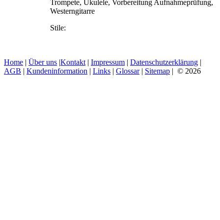
Trompete, Ukulele, Vorbereitung Aufnahmeprüfung,
Westerngitarre
Stile:
Home
|
Über uns
|
Kontakt
|
Impressum
|
Datenschutzerklärung
|
AGB
|
Kundeninformation
|
Links
|
Glossar
|
Sitemap
| © 2026