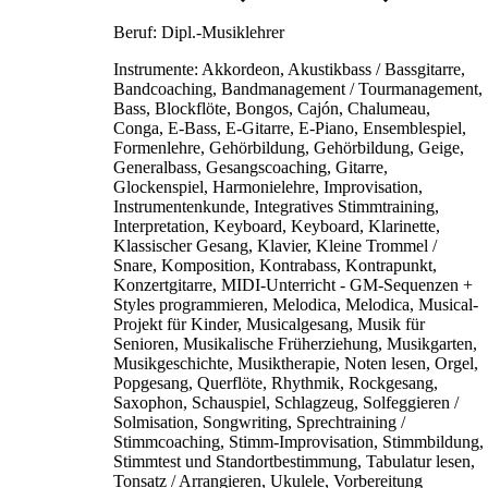
Beruf:
Dipl.-Musiklehrer
Instrumente:
Akkordeon, Akustikbass / Bassgitarre,
Bandcoaching, Bandmanagement / Tourmanagement,
Bass, Blockflöte, Bongos, Cajón, Chalumeau,
Conga, E-Bass, E-Gitarre, E-Piano, Ensemblespiel,
Formenlehre, Gehörbildung, Gehörbildung, Geige,
Generalbass, Gesangscoaching, Gitarre,
Glockenspiel, Harmonielehre, Improvisation,
Instrumentenkunde, Integratives Stimmtraining,
Interpretation, Keyboard, Keyboard, Klarinette,
Klassischer Gesang, Klavier, Kleine Trommel /
Snare, Komposition, Kontrabass, Kontrapunkt,
Konzertgitarre, MIDI-Unterricht - GM-Sequenzen +
Styles programmieren, Melodica, Melodica, Musical-
Projekt für Kinder, Musicalgesang, Musik für
Senioren, Musikalische Früherziehung, Musikgarten,
Musikgeschichte, Musiktherapie, Noten lesen, Orgel,
Popgesang, Querflöte, Rhythmik, Rockgesang,
Saxophon, Schauspiel, Schlagzeug, Solfeggieren /
Solmisation, Songwriting, Sprechtraining /
Stimmcoaching, Stimm-Improvisation, Stimmbildung,
Stimmtest und Standortbestimmung, Tabulatur lesen,
Tonsatz / Arrangieren, Ukulele, Vorbereitung