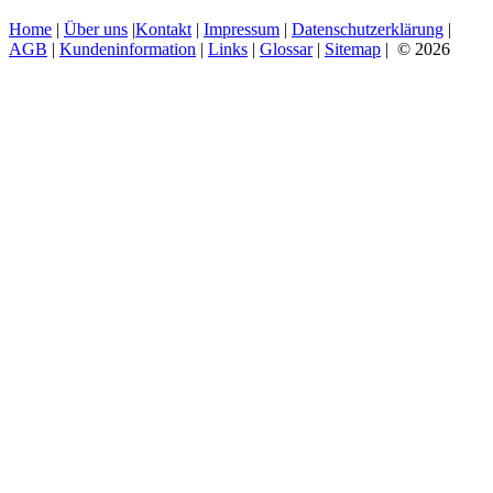
Home
|
Über uns
|
Kontakt
|
Impressum
|
Datenschutzerklärung
|
AGB
|
Kundeninformation
|
Links
|
Glossar
|
Sitemap
| © 2026