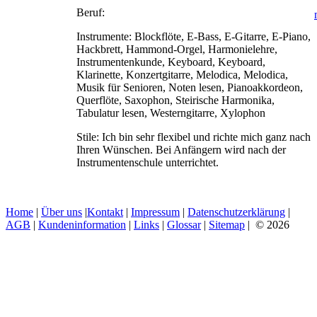
Beruf:
Instrumente:
Blockflöte, E-Bass, E-Gitarre, E-Piano,
Hackbrett, Hammond-Orgel, Harmonielehre,
Instrumentenkunde, Keyboard, Keyboard,
Klarinette, Konzertgitarre, Melodica, Melodica,
Musik für Senioren, Noten lesen, Pianoakkordeon,
Querflöte, Saxophon, Steirische Harmonika,
Tabulatur lesen, Westerngitarre, Xylophon
Stile:
Ich bin sehr flexibel und richte mich ganz nach
Ihren Wünschen. Bei Anfängern wird nach der
Instrumentenschule unterrichtet.
Home
|
Über uns
|
Kontakt
|
Impressum
|
Datenschutzerklärung
|
AGB
|
Kundeninformation
|
Links
|
Glossar
|
Sitemap
| © 2026