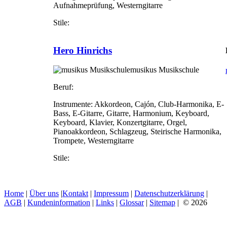
Aufnahmeprüfung, Westerngitarre
Stile:
Hero Hinrichs
musikus Musikschule
Beruf:
Instrumente:
Akkordeon, Cajón, Club-Harmonika, E-
Bass, E-Gitarre, Gitarre, Harmonium, Keyboard,
Keyboard, Klavier, Konzertgitarre, Orgel,
Pianoakkordeon, Schlagzeug, Steirische Harmonika,
Trompete, Westerngitarre
Stile:
Home
|
Über uns
|
Kontakt
|
Impressum
|
Datenschutzerklärung
|
AGB
|
Kundeninformation
|
Links
|
Glossar
|
Sitemap
| © 2026