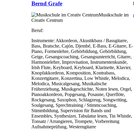
Bernd Grafe
Musikschule im
Creativ Centrum
Beruf:
Instrumente:
Akkordeon, Akustikbass / Bassgitarre,
Bass, Bratsche, Cajón, Djembé, E-Bass, E-Gitarre, E-
Piano, Formenlehre, Gehörbildung, Gehörbildung,
Geige, Gesangscoaching, Gesangsunterricht, Gitarre,
Harmonielehre, Improvisation, Instrumentenkunde,
Irish Flute, Keyboard, Keyboard, Klarinette, Klavier,
Knopfakkordeon, Komposition, Kontrabass,
Konzertgitarre, Konzertina, Low Whistle, Melodica,
Melodica, Musicalgesang, Musikalische
Früherziehung, Musikgeschichte, Noten lesen, Orgel,
Pianoakkordeon, Popgesang, Posaune, Querflöte,
Rockgesang, Saxophon, Schlagzeug, Songwriting,
Soulgesang, Sprechtraining / Stimmcoaching,
Stimmbildung, Supervision für Bands und
Ensembles, Synthesizer, Tabulatur lesen, Tin Whistle,
Tonsatz / Arrangieren, Trompete, Vorbereitung
Aufnahmeprüfung, Westerngitarre