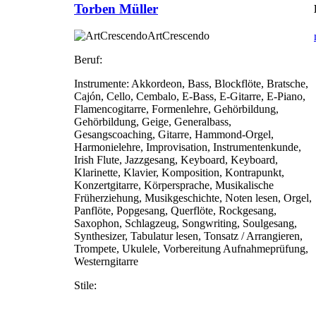
Torben Müller
ArtCrescendo
Beruf:
Instrumente:
Akkordeon, Bass, Blockflöte, Bratsche,
Cajón, Cello, Cembalo, E-Bass, E-Gitarre, E-Piano,
Flamencogitarre, Formenlehre, Gehörbildung,
Gehörbildung, Geige, Generalbass,
Gesangscoaching, Gitarre, Hammond-Orgel,
Harmonielehre, Improvisation, Instrumentenkunde,
Irish Flute, Jazzgesang, Keyboard, Keyboard,
Klarinette, Klavier, Komposition, Kontrapunkt,
Konzertgitarre, Körpersprache, Musikalische
Früherziehung, Musikgeschichte, Noten lesen, Orgel,
Panflöte, Popgesang, Querflöte, Rockgesang,
Saxophon, Schlagzeug, Songwriting, Soulgesang,
Synthesizer, Tabulatur lesen, Tonsatz / Arrangieren,
Trompete, Ukulele, Vorbereitung Aufnahmeprüfung,
Westerngitarre
Stile: