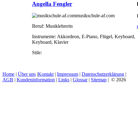
Angella Fengler
musikschule-af.com
Beruf:
Musiklehrerin
Instrumente:
Akkordeon, E-Piano, Flügel, Keyboard,
Keyboard, Klavier
Stile:
Home
|
Über uns
|
Kontakt
|
Impressum
|
Datenschutzerklärung
|
AGB
|
Kundeninformation
|
Links
|
Glossar
|
Sitemap
| © 2026